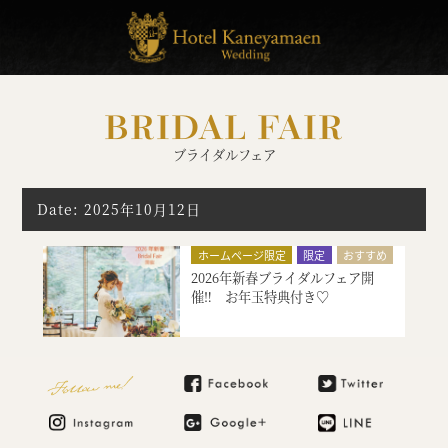
BRIDAL FAIR
ブライダルフェア
Date: 2025年10月12日
ホームページ限定
限定
おすすめ
2026年新春ブライダルフェア開
初めてにオススメ
限定イベント
催‼ お年玉特典付き♡
シェフ厳選、美食料理の試食
絶品スイーツ試食
大聖堂挙式
特別限定プレゼント付
Follow me!
マタニティ・お急ぎ婚相談
見積り相談会