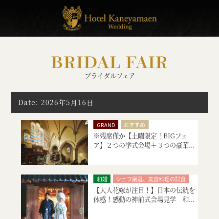
BRIDAL FAIR
ブライダルフェア
Date: 2026年5月16日
GRAND
おすすめ
※残席僅か【土曜限定！BIGフェ
土曜日のおすすめフェア
ア】２つの挙式会場＋３つの豪華...
シェフ厳選、美食料理の試食
絶品スイーツ試食
大聖堂挙式
神殿挙式
特別限定プレゼント付
和婚
シェフ厳選、美食料理の試食
会場コーディネート
【大人花嫁が注目！】日本の伝統を
絶品スイーツ試食
神殿挙式
体感！感動の神前式会場見学 和...
マタニティ・お急ぎ婚相談
特別限定プレゼント付
見積り相談会
会場コーディネート
見積り相談会