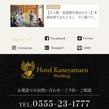
引出物・婚礼アイテム紹介
おすすめ
ご宿泊のご予約・ご相談
【少人数・家族婚を検討の方へ】本
シェフ厳選、美食料理の試食
格料理でおもてなし 少人数プラ...
絶品スイーツ試食
大聖堂挙式
会場コーディネート
マタニティ・お急ぎ婚相談
Follow me!
見積り相談会
引出物・婚礼アイテム紹介
ご宿泊のご予約・ご相談
お電話でのお問い合わせ・ご予約・ご相談
0555-23-1777
TEL: