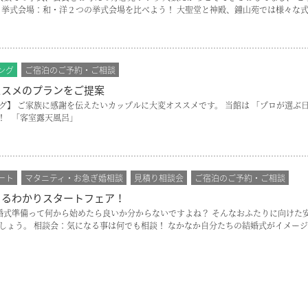
 挙式会場：和・洋２つの挙式会場を比べよう！ 大聖堂と神殿、鐘山苑では様々な式
ング
ご宿泊のご予約・ご相談
ススメのプランをご提案
】 ご家族に感謝を伝えたいカップルに大変オススメです。 当館は 「プロが選ぶ日本の
！ 「客室露天風呂」
ート
マタニティ・お急ぎ婚相談
見積り相談会
ご宿泊のご予約・ご相談
まるわかりスタートフェア！
ア内容 結婚式準備って何から始めたら良いか分からないですよね？ そんなおふたりに向
しょう。 相談会：気になる事は何でも相談！ なかなか自分たちの結婚式がイメージ