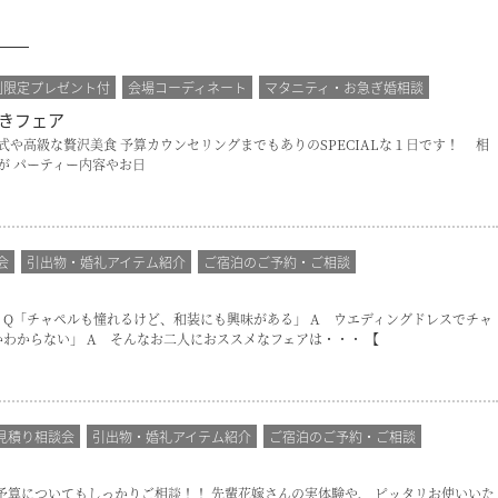
別限定プレゼント付
会場コーディネート
マタニティ・お急ぎ婚相談
きフェア
堂挙式や高級な贅沢美食 予算カウンセリングまでもありのSPECIALな１日です！ 相
が パーティー内容やお日
会
引出物・婚礼アイテム紹介
ご宿泊のご予約・ご相談
 Q「チャペルも憧れるけど、和装にも興味がある」 A ウエディングドレスでチャ
わからない」 A そんなお二人におススメなフェアは・・・ 【
見積り相談会
引出物・婚礼アイテム紹介
ご宿泊のご予約・ご相談
、 ご予算についてもしっかりご相談！！ 先輩花嫁さんの実体験や、 ピッタリお使いいた