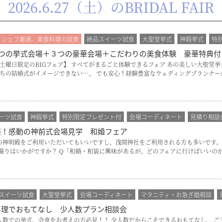
2026.6.27（土）のBRIDAL FAIR
シェフ厳選、美食料理の試食
絶品スイーツ試食
大聖堂挙式
神殿挙式
特
２つの挙式会場＋３つの豪華会場＋こだわりの美食体験 豪華特典付
内容 【土曜日限定のBIGフェア】 すべてがまるごと体験できるフェア あの美しい大聖
ちの結婚式がイメージできない…。 でも安心！経験豊富なウェディングプランナー
ーツ試食
神殿挙式
特別限定プレゼント付
会場コーディネート
見積り相談
感！感動の神前式会場見学 和婚フェア
の神明殿をご利用いただいてもいいですし、浅間神社をご利用される方も多いです。
りはいかがですか？ Q「和婚・和装に興味があるが、どのフェアに行けばいいのか
スイーツ試食
大聖堂挙式
会場コーディネート
マタニティ・お急ぎ婚相談
料理でおもてなし 少人数プラン相談会
ア内容 少人数での挙式、会食をお考えの方必見！！ 少人数だからこそできるおもてなし