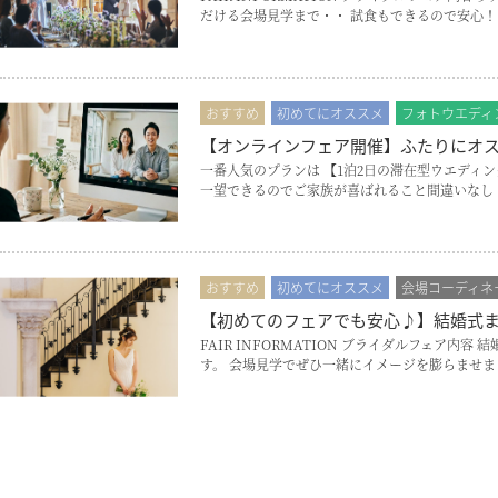
だける会場見学まで・・ 試食もできるので安心！
おすすめ
初めてにオススメ
フォトウエディ
【オンラインフェア開催】ふたりにオ
一番人気のプランは 【1泊2日の滞在型ウエディング
一望できるのでご家族が喜ばれること間違いなし
おすすめ
初めてにオススメ
会場コーディネ
【初めてのフェアでも安心♪】結婚式
FAIR INFORMATION ブライダルフェ
す。 会場見学でぜひ一緒にイメージを膨らませま