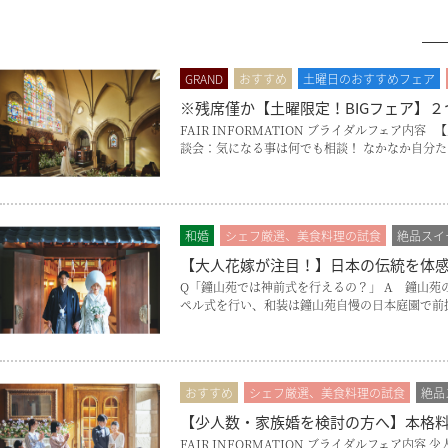
GRAND
おすすめ
土曜日のおすすめフェア
見積り相談会
※残席僅か【土曜限定！BIGフェア】
FAIR INFORMATION ブライダルフェア
談会：気になる事は何でも相談！ なかなか自分た
和婚
シェフ厳選、美食料理の試食
絶品スイ
【大人花嫁が注目！】日本の伝統を体
Q「鐘山苑では神前式を行えるの？」 A 鐘山苑
ペル式を行い、和装は鐘山苑自慢の日本庭園で前撮
おすすめ
シェフ厳選、美食料理の試食
絶品
【少人数・家族婚を検討の方へ】本格
FAIR INFORMATION ブライダルフェ