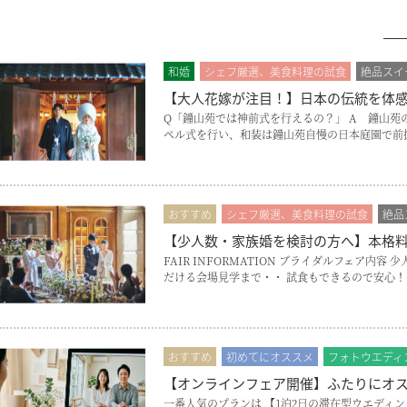
和婚
シェフ厳選、美食料理の試食
絶品スイ
【大人花嫁が注目！】日本の伝統を体
Q「鐘山苑では神前式を行えるの？」 A 鐘山苑
ペル式を行い、和装は鐘山苑自慢の日本庭園で前撮
おすすめ
シェフ厳選、美食料理の試食
絶品
【少人数・家族婚を検討の方へ】本格
FAIR INFORMATION ブライダルフェ
だける会場見学まで・・ 試食もできるので安心！
おすすめ
初めてにオススメ
フォトウエディ
【オンラインフェア開催】ふたりにオ
一番人気のプランは 【1泊2日の滞在型ウエディング