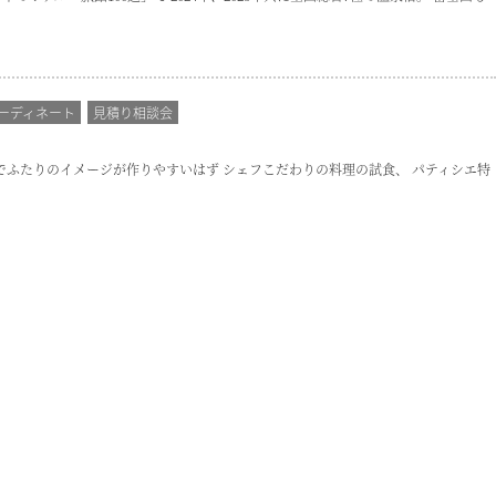
ーディネート
見積り相談会
る事でふたりのイメージが作りやすいはず シェフこだわりの料理の試食、 パティシエ特