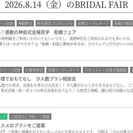
2026.8.14（金）のBRIDAL FAIR
ーツ試食
神殿挙式
特別限定プレゼント付
会場コーディネート
見積り相談
感！感動の神前式会場見学 和婚フェア
の神明殿をご利用いただいてもいいですし、浅間神社をご利用される方も多いです。
りはいかがですか？ Q「和婚・和装に興味があるが、どのフェアに行けばいいのか
スイーツ試食
大聖堂挙式
会場コーディネート
マタニティ・お急ぎ婚相談
料理でおもてなし 少人数プラン相談会
ア内容 少人数での挙式、会食をお考えの方必見！！ 少人数だからこそできるおもてなし
 挙式会場：和・洋２つの挙式会場を比べよう！ 大聖堂と神殿、鐘山苑では様々な式
ング
ご宿泊のご予約・ご相談
ススメのプランをご提案
】 ご家族に感謝を伝えたいカップルに大変オススメです。 当館は 「プロが選ぶ日本の