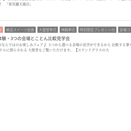
！ 「客室露天風呂」
食
絶品スイーツ試食
大聖堂挙式
神殿挙式
特別限定プレゼント付
会場コ
体験・3つの会場とことん比較見学会
ア内容 平日ならではのお楽しみフェア♪ ３つから選べる会場の見学ができるから 比較す
ドルに照らされる 大聖堂もご覧いただけます。 【ステンドグラスの大