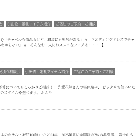
会
引出物・婚礼アイテム紹介
ご宿泊のご予約・ご相談
 Q「チャペルも憧れるけど、和装にも興味がある」 A ウエディングドレスでチャ
わからない」 A そんなお二人におススメなフェアは・・・ 【
見積り相談会
引出物・婚礼アイテム紹介
ご宿泊のご予約・ご相談
、 ご予算についてもしっかりご相談！！ 先輩花嫁さんの実体験や、 ピッタリお使いいた
のスタイルを選べます。 おふた
ホテル・旅館100選」で 2024年、2025年共に全国総合7位の温泉宿。 富士山も