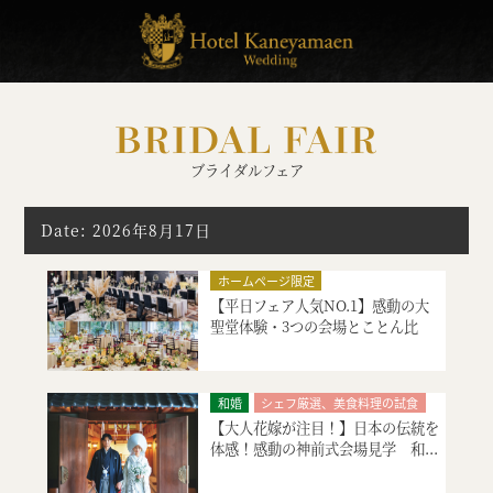
BRIDAL FAIR
ブライダルフェア
Date: 2026年8月17日
ホームページ限定
【平日フェア人気NO.1】感動の大
シェフ厳選、美食料理の試食
聖堂体験・3つの会場とことん比
絶品スイーツ試食
大聖堂挙式
較...
神殿挙式
特別限定プレゼント付
会場コーディネート
見積り相談会
和婚
シェフ厳選、美食料理の試食
【大人花嫁が注目！】日本の伝統を
絶品スイーツ試食
神殿挙式
体感！感動の神前式会場見学 和...
特別限定プレゼント付
会場コーディネート
見積り相談会