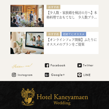
引出物・婚礼アイテム紹介
おすすめ
ご宿泊のご予約・ご相談
【少人数・家族婚を検討の方へ】本
シェフ厳選、美食料理の試食
格料理でおもてなし 少人数プラ...
絶品スイーツ試食
大聖堂挙式
会場コーディネート
マタニティ・お急ぎ婚相談
おすすめ
初めてにオススメ
見積り相談会
【オンラインフェア開催】ふたりに
フォトウエディング
オススメのプランをご提案
引出物・婚礼アイテム紹介
ご宿泊のご予約・ご相談
ご宿泊のご予約・ご相談
Follow me!