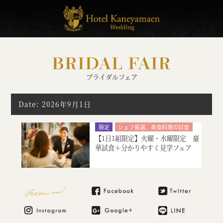
BRIDAL FAIR
ブライダルフェア
Date: 2026年9月1日
限定
シェフ厳選、美食料理の試食
【1日1組限定】火曜・水曜限定 豪
絶品スイーツ試食
大聖堂挙式
華試食＋分かりやすく見学フェア
神殿挙式
特別限定プレゼント付
会場コーディネート
マタニティ・お急ぎ婚相談
Follow me!
見積り相談会
ご宿泊のご予約・ご相談