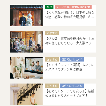
神殿挙式
特別限定プレゼント付
和婚
シェフ厳選、美食料理の試食
会場コーディネート
見積り相談会
【大人花嫁が注目！】日本の伝統を
絶品スイーツ試食
神殿挙式
体感！感動の神前式会場見学 和...
ご宿泊のご予約・ご相談
特別限定プレゼント付
会場コーディネート
見積り相談会
引出物・婚礼アイテム紹介
おすすめ
ご宿泊のご予約・ご相談
【少人数・家族婚を検討の方へ】本
シェフ厳選、美食料理の試食
格料理でおもてなし 少人数プラ...
絶品スイーツ試食
大聖堂挙式
会場コーディネート
マタニティ・お急ぎ婚相談
おすすめ
初めてにオススメ
見積り相談会
【オンラインフェア開催】ふたりに
フォトウエディング
オススメのプランをご提案
引出物・婚礼アイテム紹介
ご宿泊のご予約・ご相談
ご宿泊のご予約・ご相談
おすすめ
初めてにオススメ
【初めてのフェアでも安心♪】結婚
会場コーディネート
式まるわかりスタートフェア！
マタニティ・お急ぎ婚相談
見積り相談会