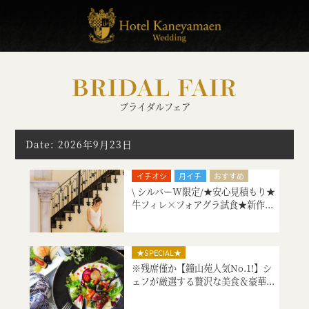
BRIDAL FAIR
ブライダルフェア
Date: 2026年9月23日
イチオシ
月イチ
おすすめ
\ シルバーW限定/★安心見積もり★
初めてにオススメ
牛フィレ×フォアグラ試食★新作...
シェフ厳選、美食料理の試食
大聖堂挙式
特別限定プレゼント付
会場コーディネート
★SPECIAL★
マタニティ・お急ぎ婚相談
※残席僅か【鐘山苑人気No.1!】シ
日曜日のおすすめフェア
ェフが厳選する贅沢な美食＆豪華...
見積り相談会
シェフ厳選、美食料理の試食
ご宿泊のご予約・ご相談
絶品スイーツ試食
大聖堂挙式