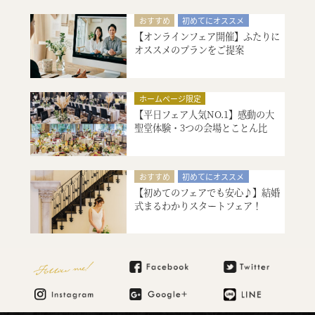
引出物・婚礼アイテム紹介
おすすめ
初めてにオススメ
ご宿泊のご予約・ご相談
【オンラインフェア開催】ふたりに
フォトウエディング
オススメのプランをご提案
ご宿泊のご予約・ご相談
ホームページ限定
【平日フェア人気NO.1】感動の大
シェフ厳選、美食料理の試食
聖堂体験・3つの会場とことん比
絶品スイーツ試食
大聖堂挙式
較...
神殿挙式
特別限定プレゼント付
会場コーディネート
見積り相談会
おすすめ
初めてにオススメ
【初めてのフェアでも安心♪】結婚
会場コーディネート
式まるわかりスタートフェア！
マタニティ・お急ぎ婚相談
見積り相談会
ご宿泊のご予約・ご相談
Follow me!