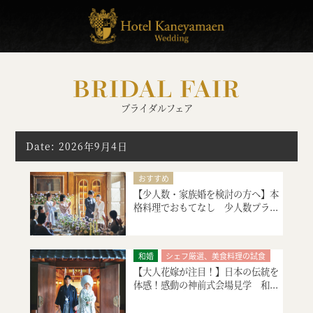
BRIDAL FAIR
ブライダルフェア
Date: 2026年9月4日
おすすめ
【少人数・家族婚を検討の方へ】本
シェフ厳選、美食料理の試食
格料理でおもてなし 少人数プラ...
絶品スイーツ試食
大聖堂挙式
会場コーディネート
マタニティ・お急ぎ婚相談
和婚
シェフ厳選、美食料理の試食
見積り相談会
【大人花嫁が注目！】日本の伝統を
絶品スイーツ試食
神殿挙式
体感！感動の神前式会場見学 和...
引出物・婚礼アイテム紹介
特別限定プレゼント付
ご宿泊のご予約・ご相談
会場コーディネート
見積り相談会