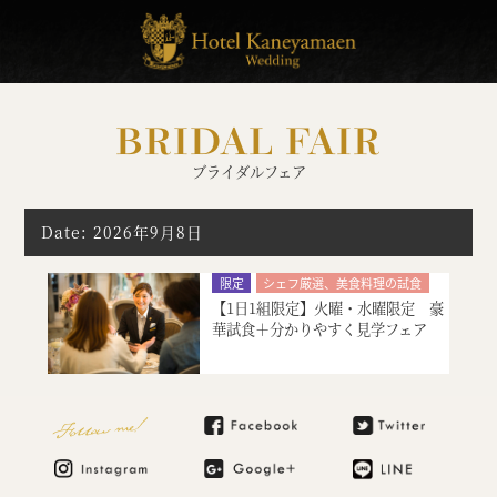
BRIDAL FAIR
ブライダルフェア
Date: 2026年9月8日
限定
シェフ厳選、美食料理の試食
【1日1組限定】火曜・水曜限定 豪
絶品スイーツ試食
大聖堂挙式
華試食＋分かりやすく見学フェア
神殿挙式
特別限定プレゼント付
会場コーディネート
マタニティ・お急ぎ婚相談
Follow me!
見積り相談会
ご宿泊のご予約・ご相談