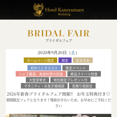
BRIDAL FAIR
ブライダルフェア
2025年9月20日（
土
）
ホームページ限定
限定
おすすめ
初めてにオススメ
限定イベント
シェフ厳選、美食料理の試食
絶品スイーツ試食
大聖堂挙式
特別限定プレゼント付
マタニティ・お急ぎ婚相談
見積り相談会
2026年新春ブライダルフェア開催‼ お年玉特典付き♡
期間限定フェアとなります！残席が少ないため、お早めにご予約くだ
さい