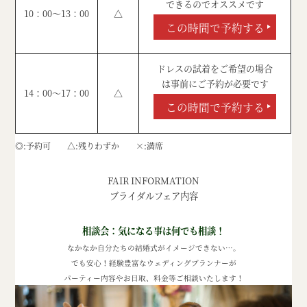
できるのでオススメです
10：00～13：00
△
この時間で予約する
ドレスの試着をご希望の場合
は事前にご予約が必要です
14：00～17：00
△
この時間で予約する
◎
予約可
△
残りわずか
×
満席
FAIR INFORMATION
ブライダルフェア内容
相談会：気になる事は何でも相談！
なかなか自分たちの結婚式がイメージできない
…
。
でも安心！経験豊富なウェディングプランナーが
パーティー内容やお日取、料金等ご相談いたします！