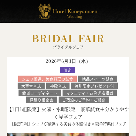
BRIDAL FAIR
ブライダルフェア
2026年6月3日（
水
）
限定
シェフ厳選、美食料理の試食
絶品スイーツ試食
大聖堂挙式
神殿挙式
特別限定プレゼント付
会場コーディネート
マタニティ・お急ぎ婚相談
見積り相談会
ご宿泊のご予約・ご相談
【1日1組限定】火曜・水曜限定 豪華試食＋分かりやす
く見学フェア
【限定1組】シェフが厳選する美食の体験付き×豪華特典付フェア