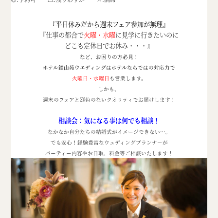
『平日休みだから週末フェア参加が無理』
『仕事の都合で
火曜・水曜
に見学に行きたいのに
どこも定休日でお休み・・・』
など、お困りの方必見！
ホテル鐘山苑ウエディングはホテルならではの対応力で
火曜日・水曜日
も営業します。
しかも、
週末のフェアと遜色のないクオリティでお届けします！
相談会：気になる事は何でも相談！
なかなか自分たちの結婚式がイメージできない
…
。
でも安心！経験豊富なウェディングプランナーが
パーティー内容やお日取、料金等ご相談いたします！