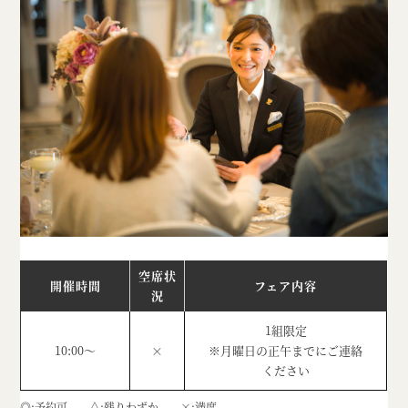
空席状
開催時間
フェア内容
況
1組限定
10:00～
×
※月曜日の正午までにご連絡
ください
◎
予約可
△
残りわずか
×
満席