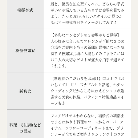
殿と、優美な独立型チャペル。どちらの挙式
模擬挙式
がいいか悩んでいる方もまずは会場を見てみ
よう。きっとお2人らしいスタイルが見つか
るはず…挙式当日をイメージしてみて♪
【多彩なコンセプトの３会場からご見学】二
人の好みに合わせてアレンジが可能な２つの
会場をご案内♪当日の新郎新婦様になった気
模擬披露宴
持ちで披露宴会場に入場してみて♪そこには
お二人の大切なゲストが盛大な拍手で迎えて
くれます。
【料理長のこだわりをお届け】口コミで《お
いしくて》《リーズナブル》と話題。ホテル
試食会
ウェディングだからこそ味わえるシェフが厳
選する美食の体験。パティシエ特製絶品スイ
ーツも♪
フェアだけではわからない、結婚式の細部ま
でまるわかり！料理のコースからペーパーア
料理・引出物など
イテム、フラワーコーディネートまで、プラ
の展示
ンナーが全てをご案内♪ワンランク上のウエ