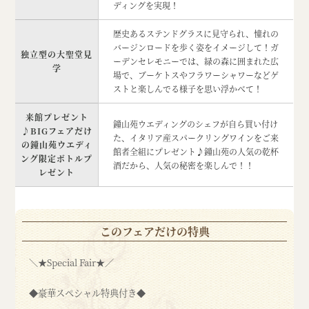
ディングを実現！
歴史あるステンドグラスに見守られ、憧れの
バージンロードを歩く姿をイメージして！ガ
独立型の大聖堂見
ーデンセレモニーでは、緑の森に囲まれた広
学
場で、ブーケトスやフラワーシャワーなどゲ
ストと楽しんでる様子を思い浮かべて！
来館プレゼント
鐘山苑ウエディングのシェフが自ら買い付け
♪BIGフェアだけ
た、イタリア産スパークリングワインをご来
の鐘山苑ウエディ
館者全組にプレゼント♪鐘山苑の人気の乾杯
ング限定ボトルプ
酒だから、人気の秘密を楽しんで！！
レゼント
このフェアだけの特典
＼★Special Fair★／
◆豪華スペシャル特典付き◆