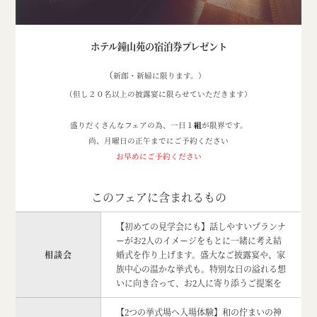
ホテル鐘山苑の宿泊券プレゼント
（
新郎・新婦に限ります。）
（但し２０名以上の披露宴に限らせていただきます）
盛りだくさんなフェアの為、一日１
組
が限界です。
尚、月曜日の正午までにご予約ください
お早めにご予約ください
このフェアに含まれるもの
【初めての見学会にも】話しやすいプランナ
ーがお2人のイメージをもとに一緒に考え結
相談会
婚式を作り上げます。盛大なご披露宴や、家
族中心の温かな挙式も。特別な日の溢れる想
いに向き合って、お2人に寄り添うご提案を
【2つの挙式場へ入場体験】和の佇まいの神