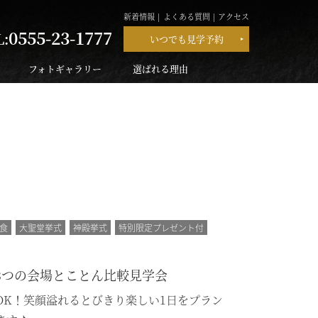
新着情報
よくある質問
アクセス
0555-23-1777
L:
いつでも見学予約
フォトギャラリー
選ばれる理由
食
大聖堂挙式
神殿挙式
特別限定プレゼント付
3つの会場とことん比較見学会
OK！笑顔溢れるとびきり楽しい1日をプラン