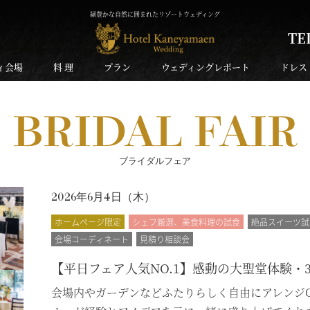
緑豊かな自然に囲まれたリゾートウェディング
TE
ィ会場
料 理
プラン
ウェディングレポート
ドレス
BRIDAL FAIR
ブライダルフェア
2026年6月4日（
木
）
ホームページ限定
シェフ厳選、美食料理の試食
絶品スイーツ試
会場コーディネート
見積り相談会
【平日フェア人気NO.1】感動の大聖堂体験・
会場内やガーデンなどふたりらしく自由にアレンジ