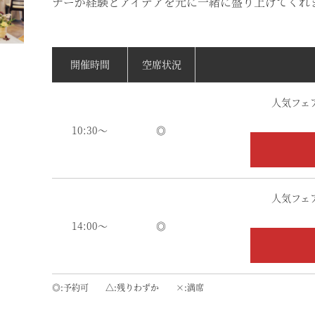
ナーが経験とアイデアを元に一緒に盛り上げてくれ
開催時間
空席状況
人気フェ
10:30～
◎
人気フェ
14:00～
◎
◎
予約可
△
残りわずか
×
満席