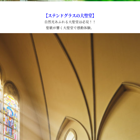
【ステンドグラスの大聖堂】
自然光あふれる大聖堂は必見！！
聖歌が響く大聖堂で感動体験。