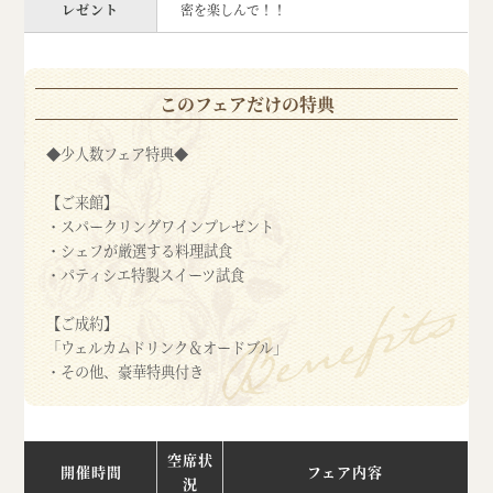
レゼント
密を楽しんで！！
このフェアだけの特典
◆少人数フェア特典◆
【ご来館】
・スパークリングワインプレゼント
・シェフが厳選する料理試食
・パティシエ特製スイーツ試食
【ご成約】
「ウェルカムドリンク＆オードブル」
・その他、豪華特典付き
空席状
開催時間
フェア内容
況