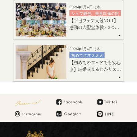
2026年6月4日（
木
）
シェフ厳選、美食料理の試
食
【平日フェア人気NO.1】
絶品スイーツ試食
感動の大聖堂体験・3つ...
大聖堂挙式
神殿挙式
特別限定プレゼント付
会場コーディネート
2026年6月4日（
木
）
見積り相談会
初めてにオススメ
【初めてのフェアでも安心
会場コーディネート
♪】結婚式まるわかりス...
マタニティ・お急ぎ婚相談
見積り相談会
ご宿泊のご予約・ご相談
Follow me!