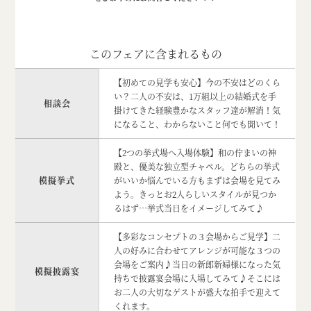
このフェアに含まれるもの
【初めての見学も安心】今の不安はどのくら
い？二人の不安は、1万組以上の結婚式を手
相談会
掛けてきた経験豊かなスタッフ達が解消！気
になること、わからないこと何でも聞いて！
【2つの挙式場へ入場体験】和の佇まいの神
殿と、優美な独立型チャペル。どちらの挙式
模擬挙式
がいいか悩んでいる方もまずは会場を見てみ
よう。きっとお2人らしいスタイルが見つか
るはず…挙式当日をイメージしてみて♪
【多彩なコンセプトの３会場からご見学】二
人の好みに合わせてアレンジが可能な３つの
会場をご案内♪当日の新郎新婦様になった気
模擬披露宴
持ちで披露宴会場に入場してみて♪そこには
お二人の大切なゲストが盛大な拍手で迎えて
くれます。