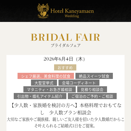
BRIDAL FAIR
ブライダルフェア
2026年6月4日（
木
）
おすすめ
シェフ厳選、美食料理の試食
絶品スイーツ試食
大聖堂挙式
会場コーディネート
マタニティ・お急ぎ婚相談
見積り相談会
引出物・婚礼アイテム紹介
ご宿泊のご予約・ご相談
【少人数・家族婚を検討の方へ】本格料理でおもてな
し 少人数プラン相談会
大切なご家族やご親族様、親しいご友人様を招いた少人数婚だからこ
そ叶えられるご結婚式1日をご提案。