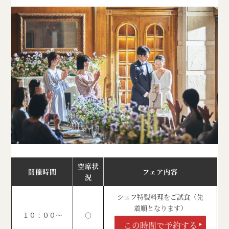
空席状
開催時間
フェア内容
況
シェフ特製料理をご試食（先
着順となります）
１０：００～
○
この時間で予約する