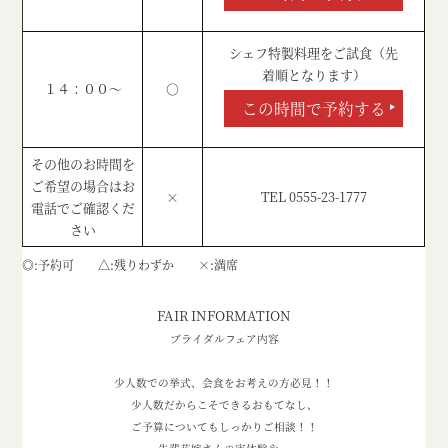
シェフ特製料理をご試食（先
着順となります）
１４：００～
○
この時間で予約する
その他のお時間を
ご希望の場合はお
×
TEL 0555-23-1777
電話でご確認くだ
さい
◎
予約可
△
残りわずか
×
満席
FAIR INFORMATION
ブライダルフェア内容
少人数での挙式、会食をお考えの方必見！！
少人数だからこそできるおもてなし、
ご予算についてもしっかりご相談！！