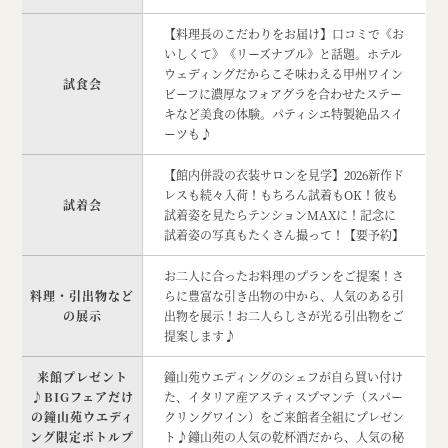
【料理長のこだわりをお届け】口コミで《お
いしくて》《リーズナブル》と話題。ホテル
ウェディングだからこそ味わえる甲州ワイン
試食会
ビーフに濃厚なフォアグラを合わせたステー
キなど美食の体験。パティシエ特製絶品スイ
ーツも♪
【館内併設の衣装サロンを見学】2026新作ド
レスも続々入荷！もちろん試着もOK！彼も
試着会
試着姿を見たらテンションMAXに！記念に
試着姿の写真もたくさん撮って！【要予約】
お二人に合ったお料理のプランをご提案！さ
料理・引出物など
らに豊富な引き出物の中から、人気のある引
の展示
出物を展示！お二人らしさが光る引出物をご
提案します♪
来館プレゼント
鐘山苑ウエディングのシェフが自ら買い付け
♪BIGフェアだけ
た、イタリア産アスティスプマンテ（スパー
の鐘山苑ウエディ
クリングワイン）をご来館者全組にプレゼン
ング限定ボトルプ
ト♪鐘山苑の人気の乾杯酒だから、人気の秘