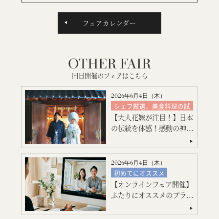
フェアカレンダー
OTHER FAIR
同日開催のフェアはこちら
2026年6月4日（
木
）
シェフ厳選、美食料理の試
食
【大人花嫁が注目！】日本
絶品スイーツ試食
の伝統を体感！感動の神...
神殿挙式
特別限定プレゼント付
会場コーディネート
2026年6月4日（
木
）
見積り相談会
初めてにオススメ
引出物・婚礼アイテム紹介
【オンラインフェア開催】
フォトウエディング
ご宿泊のご予約・ご相談
ふたりにオススメのプラ...
ご宿泊のご予約・ご相談