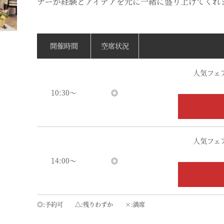
ナーが経験とアイデアを元に一緒に盛り上げてくれ
開催時間
空席状況
人気フェ
10:30～
◎
人気フェ
14:00～
◎
◎
予約可
△
残りわずか
×
満席