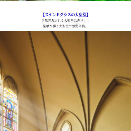
【ステンドグラスの大聖堂】
自然光あふれる大聖堂は必見！！
聖歌が響く大聖堂で感動体験。