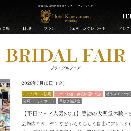
緑豊かな自然に囲まれたリゾートウェディング
TE
ィ会場
料 理
プラン
ウェディングレポート
ドレス
BRIDAL FAIR
ブライダルフェア
2026年7月10日（
金
）
ホームページ限定
シェフ厳選、美食料理の試食
絶品スイーツ試
会場コーディネート
見積り相談会
【平日フェア人気NO.1】感動の大聖堂体験・
会場内やガーデンなどふたりらしく自由にアレンジ