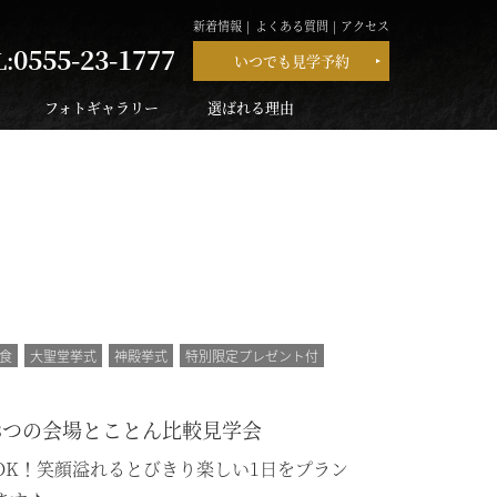
新着情報
よくある質問
アクセス
0555-23-1777
L:
いつでも見学予約
フォトギャラリー
選ばれる理由
食
大聖堂挙式
神殿挙式
特別限定プレゼント付
3つの会場とことん比較見学会
OK！笑顔溢れるとびきり楽しい1日をプラン