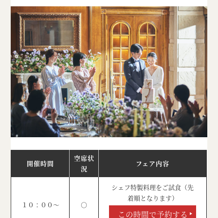
空席状
開催時間
フェア内容
況
シェフ特製料理をご試食（先
着順となります）
１０：００～
○
この時間で予約する