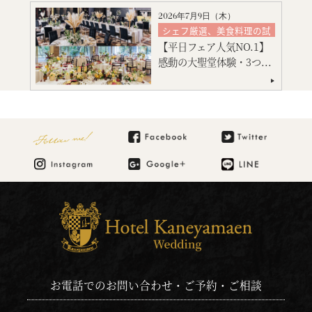
2026年7月9日（
木
）
シェフ厳選、美食料理の試
食
【平日フェア人気NO.1】
絶品スイーツ試食
感動の大聖堂体験・3つ...
大聖堂挙式
神殿挙式
特別限定プレゼント付
会場コーディネート
見積り相談会
Follow me!
お電話でのお問い合わせ・ご予約・ご相談