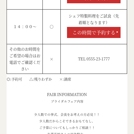
シェフ特製料理をご試食（先
着順となります）
１４：００～
○
この時間で予約する
その他のお時間を
ご希望の場合はお
×
TEL 0555-23-1777
電話でご確認くだ
さい
◎
予約可
△
残りわずか
×
満席
FAIR INFORMATION
ブライダルフェア内容
少人数での挙式、会食をお考えの方必見！！
少人数だからこそできるおもてなし、
ご予算についてもしっかりご相談！！