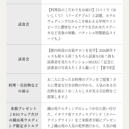
【料理長のこだわりをお届け】口コミで《お
いしくて》《リーズナブル》と話題。ホテル
ウェディングだからこそ味わえる甲州ワイン
試食会
ビーフに濃厚なフォアグラを合わせたステー
キなど美食の体験。パティシエ特製絶品スイ
ーツも♪
【館内併設の衣装サロンを見学】2026新作ド
レスも続々入荷！もちろん試着もOK！彼も
試着会
試着姿を見たらテンションMAXに！記念に
試着姿の写真もたくさん撮って！【要予約】
お二人に合ったお料理のプランをご提案！さ
料理・引出物など
らに豊富な引き出物の中から、人気のある引
の展示
出物を展示！お二人らしさが光る引出物をご
提案します♪
来館プレゼント
鐘山苑ウエディングのシェフが自ら買い付け
♪BIGフェアだけ
た、イタリア産アスティスプマンテ（スパー
の鐘山苑ウエディ
クリングワイン）をご来館者全組にプレゼン
ング限定ボトルプ
ト♪鐘山苑の人気の乾杯酒だから、人気の秘