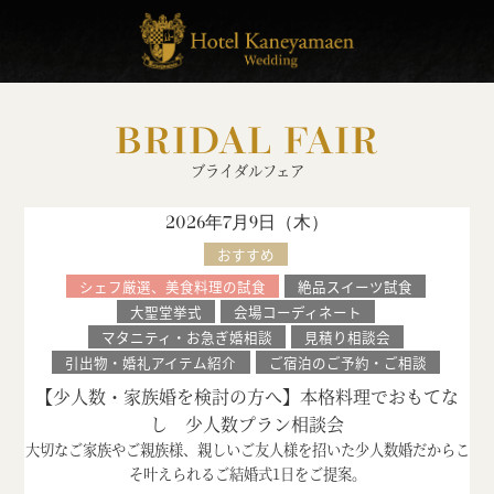
BRIDAL FAIR
ブライダルフェア
2026年7月9日（
木
）
おすすめ
シェフ厳選、美食料理の試食
絶品スイーツ試食
大聖堂挙式
会場コーディネート
マタニティ・お急ぎ婚相談
見積り相談会
引出物・婚礼アイテム紹介
ご宿泊のご予約・ご相談
【少人数・家族婚を検討の方へ】本格料理でおもてな
し 少人数プラン相談会
大切なご家族やご親族様、親しいご友人様を招いた少人数婚だからこ
そ叶えられるご結婚式1日をご提案。