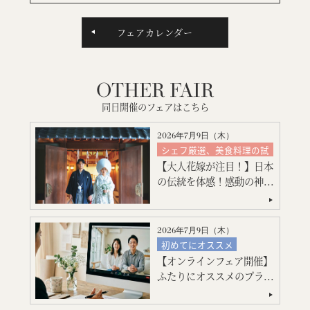
フェアカレンダー
OTHER FAIR
同日開催のフェアはこちら
2026年7月9日（
木
）
シェフ厳選、美食料理の試
食
【大人花嫁が注目！】日本
絶品スイーツ試食
の伝統を体感！感動の神...
神殿挙式
特別限定プレゼント付
会場コーディネート
2026年7月9日（
木
）
見積り相談会
初めてにオススメ
引出物・婚礼アイテム紹介
【オンラインフェア開催】
フォトウエディング
ご宿泊のご予約・ご相談
ふたりにオススメのプラ...
ご宿泊のご予約・ご相談