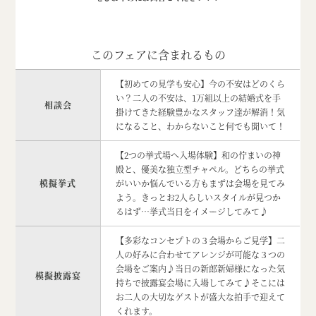
このフェアに含まれるもの
【初めての見学も安心】今の不安はどのくら
い？二人の不安は、1万組以上の結婚式を手
相談会
掛けてきた経験豊かなスタッフ達が解消！気
になること、わからないこと何でも聞いて！
【2つの挙式場へ入場体験】和の佇まいの神
殿と、優美な独立型チャペル。どちらの挙式
模擬挙式
がいいか悩んでいる方もまずは会場を見てみ
よう。きっとお2人らしいスタイルが見つか
るはず…挙式当日をイメージしてみて♪
【多彩なコンセプトの３会場からご見学】二
人の好みに合わせてアレンジが可能な３つの
会場をご案内♪当日の新郎新婦様になった気
模擬披露宴
持ちで披露宴会場に入場してみて♪そこには
お二人の大切なゲストが盛大な拍手で迎えて
くれます。