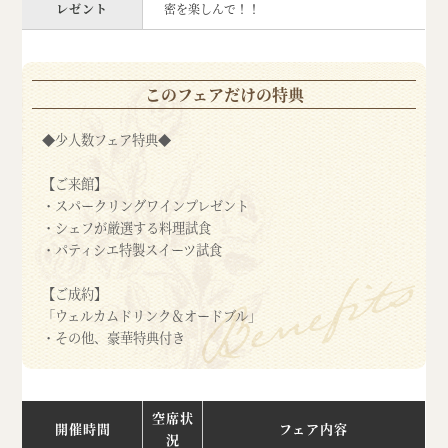
レゼント
密を楽しんで！！
このフェアだけの特典
◆少人数フェア特典◆
【ご来館】
・スパークリングワインプレゼント
・シェフが厳選する料理試食
・パティシエ特製スイーツ試食
【ご成約】
「ウェルカムドリンク＆オードブル」
・その他、豪華特典付き
空席状
開催時間
フェア内容
況