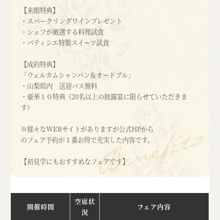
【来館特典】
・スパークリングワインプレゼント
・シェフが厳選する料理試食
・パティシエ特製スイーツ試食
【成約特典】
「ウェルカムシャンパン＆オードブル」
・山梨県内 送迎バス無料
・豪華１０特典（20名以上の披露宴に限らせていただきま
す）
※様々なWEBサイトがありますが公式HPから
のフェア予約が１番お得で充実した内容です。
【初見学にもおすすめなフェアです】
空席状
開催時間
フェア内容
況