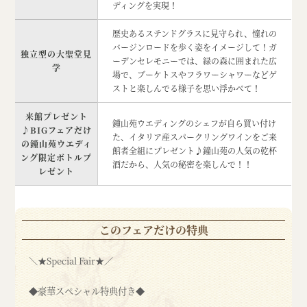
ディングを実現！
歴史あるステンドグラスに見守られ、憧れの
バージンロードを歩く姿をイメージして！ガ
独立型の大聖堂見
ーデンセレモニーでは、緑の森に囲まれた広
学
場で、ブーケトスやフラワーシャワーなどゲ
ストと楽しんでる様子を思い浮かべて！
来館プレゼント
鐘山苑ウエディングのシェフが自ら買い付け
♪BIGフェアだけ
た、イタリア産スパークリングワインをご来
の鐘山苑ウエディ
館者全組にプレゼント♪鐘山苑の人気の乾杯
ング限定ボトルプ
酒だから、人気の秘密を楽しんで！！
レゼント
このフェアだけの特典
＼★Special Fair★／
◆豪華スペシャル特典付き◆