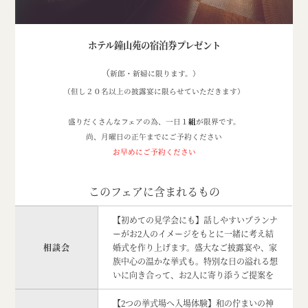
ホテル鐘山苑の宿泊券プレゼント
（
新郎・新婦に限ります。）
（但し２０名以上の披露宴に限らせていただきます）
盛りだくさんなフェアの為、一日１
組
が限界です。
尚、月曜日の正午までにご予約ください
お早めにご予約ください
このフェアに含まれるもの
【初めての見学会にも】話しやすいプランナ
ーがお2人のイメージをもとに一緒に考え結
相談会
婚式を作り上げます。盛大なご披露宴や、家
族中心の温かな挙式も。特別な日の溢れる想
いに向き合って、お2人に寄り添うご提案を
【2つの挙式場へ入場体験】和の佇まいの神