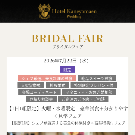
BRIDAL FAIR
ブライダルフェア
2026年7月22日（
水
）
限定
シェフ厳選、美食料理の試食
絶品スイーツ試食
大聖堂挙式
神殿挙式
特別限定プレゼント付
会場コーディネート
マタニティ・お急ぎ婚相談
見積り相談会
ご宿泊のご予約・ご相談
【1日1組限定】火曜・水曜限定 豪華試食＋分かりやす
く見学フェア
【限定1組】シェフが厳選する美食の体験付き×豪華特典付フェア