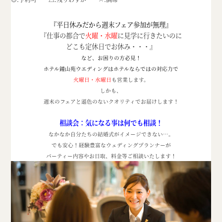
『平日休みだから週末フェア参加が無理』
『仕事の都合で
火曜・水曜
に見学に行きたいのに
どこも定休日でお休み・・・』
など、お困りの方必見！
ホテル鐘山苑ウエディングはホテルならではの対応力で
火曜日・水曜日
も営業します。
しかも、
週末のフェアと遜色のないクオリティでお届けします！
相談会：気になる事は何でも相談！
なかなか自分たちの結婚式がイメージできない
…
。
でも安心！経験豊富なウェディングプランナーが
パーティー内容やお日取、料金等ご相談いたします！