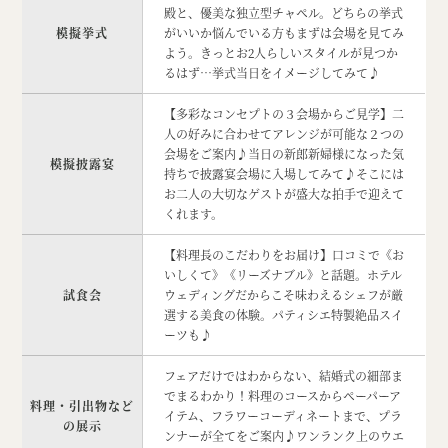
殿と、優美な独立型チャペル。どちらの挙式
模擬挙式
がいいか悩んでいる方もまずは会場を見てみ
よう。きっとお2人らしいスタイルが見つか
るはず…挙式当日をイメージしてみて♪
【多彩なコンセプトの３会場からご見学】二
人の好みに合わせてアレンジが可能な２つの
会場をご案内♪当日の新郎新婦様になった気
模擬披露宴
持ちで披露宴会場に入場してみて♪そこには
お二人の大切なゲストが盛大な拍手で迎えて
くれます。
【料理長のこだわりをお届け】口コミで《お
いしくて》《リーズナブル》と話題。ホテル
試食会
ウェディングだからこそ味わえるシェフが厳
選する美食の体験。パティシエ特製絶品スイ
ーツも♪
フェアだけではわからない、結婚式の細部ま
でまるわかり！料理のコースからペーパーア
料理・引出物など
イテム、フラワーコーディネートまで、プラ
の展示
ンナーが全てをご案内♪ワンランク上のウエ