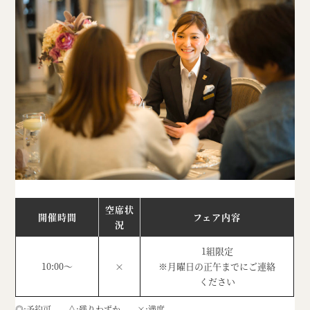
空席状
開催時間
フェア内容
況
1組限定
10:00～
×
※月曜日の正午までにご連絡
ください
◎
予約可
△
残りわずか
×
満席