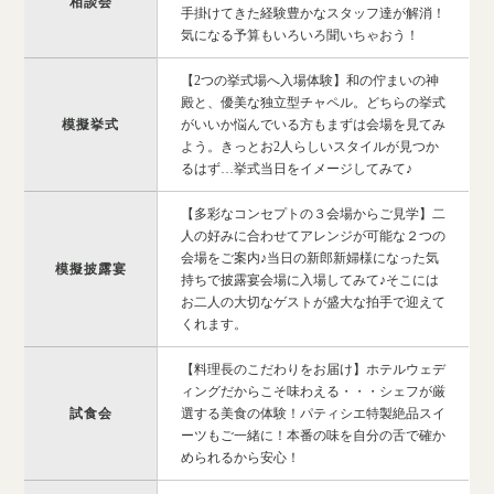
相談会
手掛けてきた経験豊かなスタッフ達が解消！
気になる予算もいろいろ聞いちゃおう！
【2つの挙式場へ入場体験】和の佇まいの神
殿と、優美な独立型チャペル。どちらの挙式
模擬挙式
がいいか悩んでいる方もまずは会場を見てみ
よう。きっとお2人らしいスタイルが見つか
るはず…挙式当日をイメージしてみて♪
【多彩なコンセプトの３会場からご見学】二
人の好みに合わせてアレンジが可能な２つの
会場をご案内♪当日の新郎新婦様になった気
模擬披露宴
持ちで披露宴会場に入場してみて♪そこには
お二人の大切なゲストが盛大な拍手で迎えて
くれます。
【料理長のこだわりをお届け】ホテルウェデ
ィングだからこそ味わえる・・・シェフが厳
試食会
選する美食の体験！パティシエ特製絶品スイ
ーツもご一緒に！本番の味を自分の舌で確か
められるから安心！