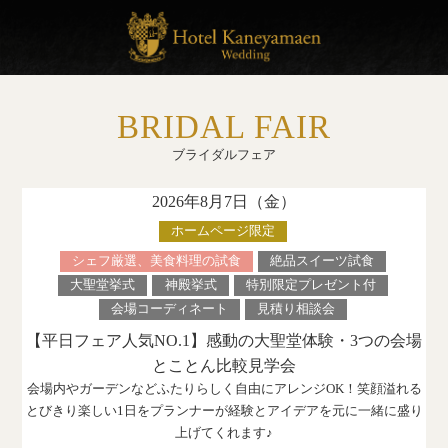
BRIDAL FAIR
ブライダルフェア
2026年8月7日（
金
）
ホームページ限定
シェフ厳選、美食料理の試食
絶品スイーツ試食
大聖堂挙式
神殿挙式
特別限定プレゼント付
会場コーディネート
見積り相談会
【平日フェア人気NO.1】感動の大聖堂体験・3つの会場
とことん比較見学会
会場内やガーデンなどふたりらしく自由にアレンジOK！笑顔溢れる
とびきり楽しい1日をプランナーが経験とアイデアを元に一緒に盛り
上げてくれます♪