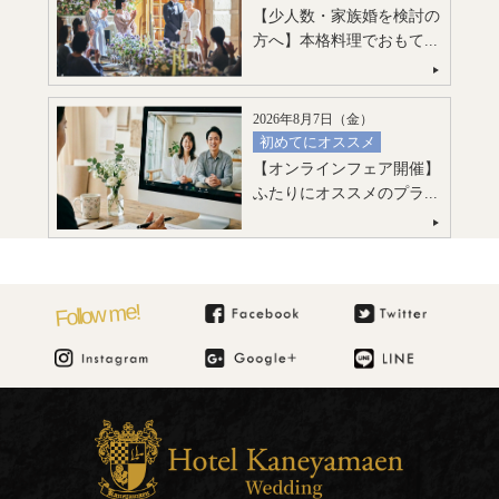
食
【少人数・家族婚を検討の
引出物・婚礼アイテム紹介
方へ】本格料理でおもて...
絶品スイーツ試食
ご宿泊のご予約・ご相談
大聖堂挙式
会場コーディネート
マタニティ・お急ぎ婚相談
2026年8月7日（
金
）
初めてにオススメ
見積り相談会
【オンラインフェア開催】
フォトウエディング
引出物・婚礼アイテム紹介
ふたりにオススメのプラ...
ご宿泊のご予約・ご相談
ご宿泊のご予約・ご相談
Follow me!