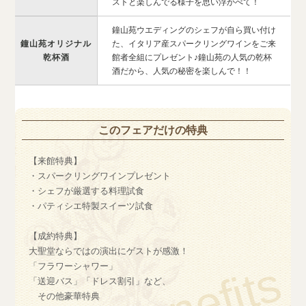
ストと楽しんでる様子を思い浮かべて！
鐘山苑ウエディングのシェフが自ら買い付け
鐘山苑オリジナル
た、イタリア産スパークリングワインをご来
乾杯酒
館者全組にプレゼント♪鐘山苑の人気の乾杯
酒だから、人気の秘密を楽しんで！！
このフェアだけの特典
【来館特典】
・スパークリングワインプレゼント
・シェフが厳選する料理試食
・パティシエ特製スイーツ試食
【成約特典】
大聖堂ならではの演出にゲストが感激！
「フラワーシャワー」
「送迎バス」「ドレス割引」など、
その他豪華特典