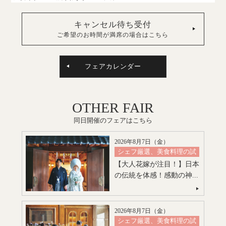
キャンセル待ち受付
ご希望のお時間が満席の場合はこちら
フェアカレンダー
OTHER FAIR
同日開催のフェアはこちら
2026年8月7日（
金
）
シェフ厳選、美食料理の試
食
【大人花嫁が注目！】日本
の伝統を体感！感動の神...
絶品スイーツ試食
神殿挙式
特別限定プレゼント付
会場コーディネート
2026年8月7日（
金
）
シェフ厳選、美食料理の試
見積り相談会