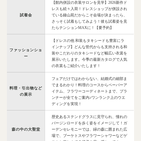
【館内併設の衣装サロンを見学】2026新作ド
レスも続々入荷！ドレスショップが併設され
試着会
ている鐘山苑だからこそ会場が決まったら、
さっそく試着もしてみよう！彼も試着姿を見
たらテンションMAXに！【要予約】
【ドレスの他 和装もタキシードも豊富にラ
インナップ】どんな世代からも支持される和
ファッションショ
装やこだわりのタキシードなど幅広い衣裳を
ー
展示いたします。今季の最新カタログで人気
の衣裳もご紹介いたします！
フェアだけではわからない、結婚式の細部ま
でまるわかり！料理のコースからペーパーア
料理・引出物など
イテム、フラワーコーディネートまで、プラ
の展示
ンナーが全てをご案内♪ワンランク上のウエ
ディングを実現！
歴史あるステンドグラスに見守られ、憧れの
バージンロードを歩く姿をイメージして！ガ
森の中の大聖堂
ーデンセレモニーでは、緑の森に囲まれた広
場で、ブーケトスやフラワーシャワーなどゲ