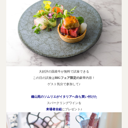
大好評の国産牛が無料で試食できる
この日の試食は
BIGフェア限定
の
豪華内容！
ゲスト気分で参加して♪
鐘山苑のソムリエがイタリアへ自ら買い付けた
スパークリングワイン
を
来場者全組
にプレゼント♪