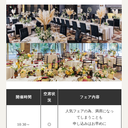
空席状
開催時間
フェア内容
況
人気フェアの為、満席になっ
てしまうことも
申し込みはお早めに
10:30～
◎