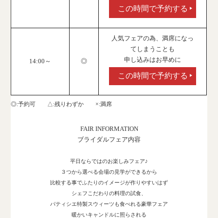
この時間で予約する
人気フェアの為、満席になっ
てしまうことも
申し込みはお早めに
14:00～
◎
この時間で予約する
◎
予約可
△
残りわずか
×
満席
FAIR INFORMATION
ブライダルフェア内容
平日ならではのお楽しみフェア♪
３つから選べる会場の見学ができるから
比較する事でふたりのイメージが作りやすいはず
シェフこだわりの料理の試食、
パティシエ特製スウィーツも食べれる豪華フェア
暖かいキャンドルに照らされる