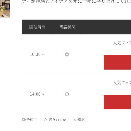
ナーが経験とアイデアを元に一緒に盛り上げてくれ
開催時間
空席状況
人気フェ
10:30～
◎
人気フェ
14:00～
◎
◎
予約可
△
残りわずか
×
満席