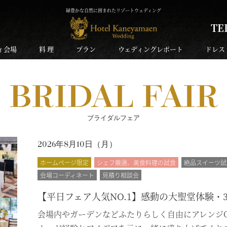
緑豊かな自然に囲まれたリゾートウェディング
TE
ィ会場
料 理
プラン
ウェディングレポート
ドレス
BRIDAL FAIR
ブライダルフェア
2026年8月10日（
月
）
ホームページ限定
シェフ厳選、美食料理の試食
絶品スイーツ試
会場コーディネート
見積り相談会
【平日フェア人気NO.1】感動の大聖堂体験・
会場内やガーデンなどふたりらしく自由にアレンジ