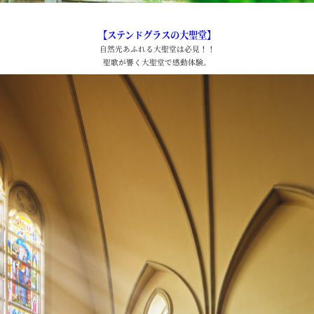
【ステンドグラスの大聖堂】
自然光あふれる大聖堂は必見！！
聖歌が響く大聖堂で感動体験。