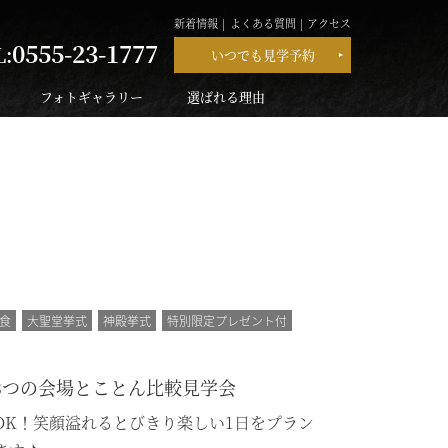
新着情報
よくある質問
アクセス
0555-23-1777
L:
いつでも見学予約
フォトギャラリー
選ばれる理由
食
大聖堂挙式
神殿挙式
特別限定プレゼント付
3つの会場とことん比較見学会
OK！笑顔溢れるとびきり楽しい1日をプラン