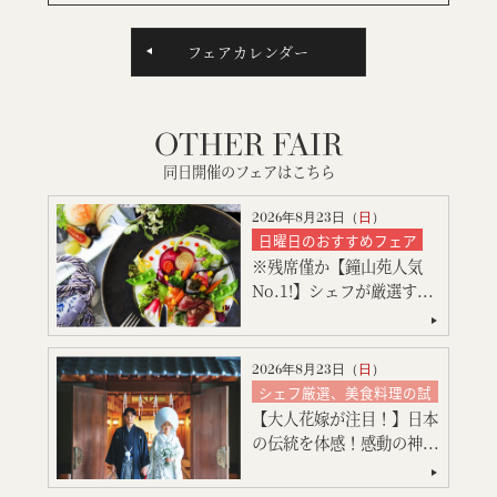
フェアカレンダー
OTHER FAIR
同日開催のフェアはこちら
2026年8月23日（
日
）
日曜日のおすすめフェア
※残席僅か【鐘山苑人気
シェフ厳選、美食料理の試
食
No.1!】シェフが厳選す...
絶品スイーツ試食
大聖堂挙式
神殿挙式
特別限定プレゼント付
2026年8月23日（
日
）
会場コーディネート
シェフ厳選、美食料理の試
食
見積り相談会
【大人花嫁が注目！】日本
絶品スイーツ試食
ご宿泊のご予約・ご相談
の伝統を体感！感動の神...
神殿挙式
特別限定プレゼント付