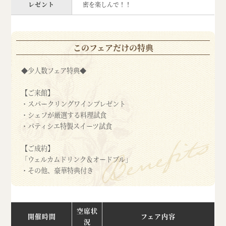
レゼント
密を楽しんで！！
このフェアだけの特典
◆少人数フェア特典◆
【ご来館】
・スパークリングワインプレゼント
・シェフが厳選する料理試食
・パティシエ特製スイーツ試食
【ご成約】
「ウェルカムドリンク＆オードブル」
・その他、豪華特典付き
空席状
開催時間
フェア内容
況