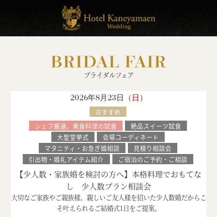
BRIDAL FAIR
ブライダルフェア
2026年8月23日（
日
）
おすすめ
シェフ厳選、美食料理の試食
絶品スイーツ試食
大聖堂挙式
会場コーディネート
マタニティ・お急ぎ婚相談
見積り相談会
引出物・婚礼アイテム紹介
ご宿泊のご予約・ご相談
【少人数・家族婚を検討の方へ】本格料理でおもてな
し 少人数プラン相談会
大切なご家族やご親族様、親しいご友人様を招いた少人数婚だからこ
そ叶えられるご結婚式1日をご提案。