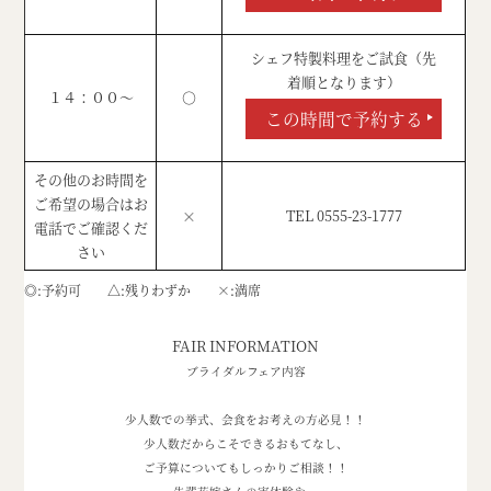
シェフ特製料理をご試食（先
着順となります）
１４：００～
○
この時間で予約する
その他のお時間を
ご希望の場合はお
×
TEL 0555-23-1777
電話でご確認くだ
さい
◎
予約可
△
残りわずか
×
満席
FAIR INFORMATION
ブライダルフェア内容
少人数での挙式、会食をお考えの方必見！！
少人数だからこそできるおもてなし、
ご予算についてもしっかりご相談！！