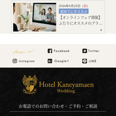
会場コーディネート
2026年8月23日（
日
）
見積り相談会
初めてにオススメ
引出物・婚礼アイテム紹介
【オンラインフェア開催】
フォトウエディング
ご宿泊のご予約・ご相談
ふたりにオススメのプラ...
ご宿泊のご予約・ご相談
Follow me!
お電話でのお問い合わせ・ご予約・ご相談