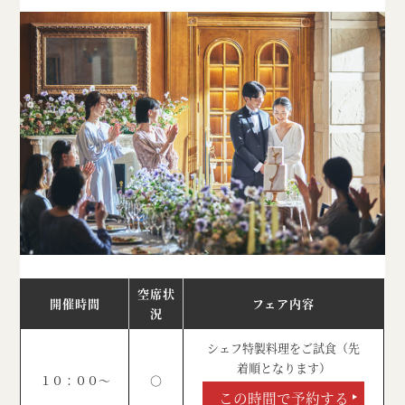
空席状
開催時間
フェア内容
況
シェフ特製料理をご試食（先
着順となります）
１０：００～
○
この時間で予約する