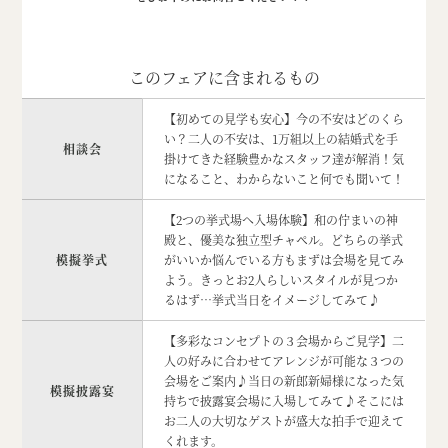
このフェアに含まれるもの
【初めての見学も安心】今の不安はどのくら
い？二人の不安は、1万組以上の結婚式を手
相談会
掛けてきた経験豊かなスタッフ達が解消！気
になること、わからないこと何でも聞いて！
【2つの挙式場へ入場体験】和の佇まいの神
殿と、優美な独立型チャペル。どちらの挙式
模擬挙式
がいいか悩んでいる方もまずは会場を見てみ
よう。きっとお2人らしいスタイルが見つか
るはず…挙式当日をイメージしてみて♪
【多彩なコンセプトの３会場からご見学】二
人の好みに合わせてアレンジが可能な３つの
会場をご案内♪当日の新郎新婦様になった気
模擬披露宴
持ちで披露宴会場に入場してみて♪そこには
お二人の大切なゲストが盛大な拍手で迎えて
くれます。