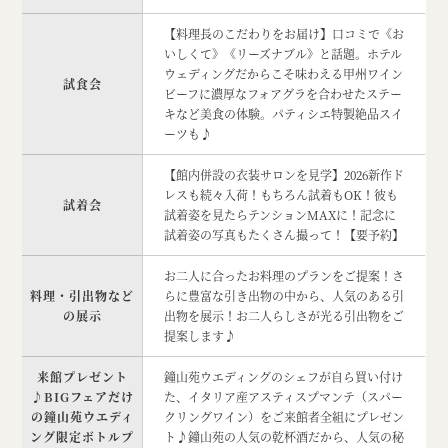
【料理長のこだわりをお届け】口コミで《お
いしくて》《リーズナブル》と話題。ホテル
ウェディングだからこそ味わえる甲州ワイン
試食会
ビーフに濃厚なフォアグラを合わせたステー
キなど美食の体験。パティシエ特製絶品スイ
ーツも♪
【館内併設の衣装サロンを見学】2026新作ド
レスも続々入荷！もちろん試着もOK！彼も
試着会
試着姿を見たらテンションMAXに！記念に
試着姿の写真もたくさん撮って！【要予約】
お二人に合ったお料理のプランをご提案！さ
料理・引出物など
らに豊富な引き出物の中から、人気のある引
の展示
出物を展示！お二人らしさが光る引出物をご
提案します♪
来館プレゼント
鐘山苑ウエディングのシェフが自ら買い付け
♪BIGフェアだけ
た、イタリア産アスティスプマンテ（スパー
の鐘山苑ウエディ
クリングワイン）をご来館者全組にプレゼン
ング限定ボトルプ
ト♪鐘山苑の人気の乾杯酒だから、人気の秘