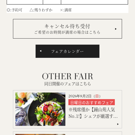
◎
予約可
△
残りわずか
×
満席
キャンセル待ち受付
ご希望のお時間が満席の場合はこちら
フェアカレンダー
OTHER FAIR
同日開催のフェアはこちら
2026年8月2日（
日
）
日曜日のおすすめフェア
※残席僅か【鐘山苑人気
シェフ厳選、美食料理の試
食
No.1!】シェフが厳選す...
絶品スイーツ試食
大聖堂挙式
神殿挙式