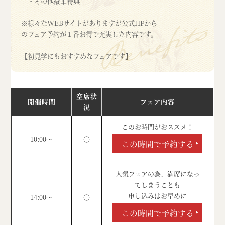
・その他豪華特典
※様々なWEBサイトがありますが公式HPから
のフェア予約が１番お得で充実した内容です。
【初見学にもおすすめなフェアです】
空席状
開催時間
フェア内容
況
このお時間がおススメ！
10:00～
○
この時間で予約する
人気フェアの為、満席になっ
てしまうことも
申し込みはお早めに
14:00～
○
この時間で予約する