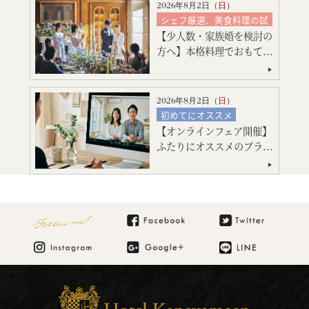
特別限定プレゼント付
2026年8月2日（
日
）
会場コーディネート
シェフ厳選、美食料理の試
食
見積り相談会
【少人数・家族婚を検討の
絶品スイーツ試食
ご宿泊のご予約・ご相談
方へ】本格料理でおもて...
大聖堂挙式
会場コーディネート
マタニティ・お急ぎ婚相談
2026年8月2日（
日
）
見積り相談会
初めてにオススメ
引出物・婚礼アイテム紹介
【オンラインフェア開催】
フォトウエディング
ご宿泊のご予約・ご相談
ふたりにオススメのプラ...
ご宿泊のご予約・ご相談
Follow me!