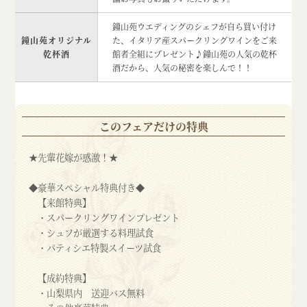
鐘山苑ウエディングのシェフが自ら買い付け
鐘山苑オリジナル
た、イタリア産スパークリングワインをご来
乾杯酒
館者全組にプレゼント♪鐘山苑の人気の乾杯
酒だから、人気の秘密を楽しんで！！
このフェアだけの特典
★先輩花嫁が感激！★
◆豪華スペシャル特典付き◆
【来館特典】
・スパークリングワインプレゼント
・シュフが厳選する料理試食
・パティシエ特製スイーツ試食
【成約特典】
・山梨県内 送迎バス無料