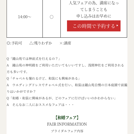
人気フェアの為、満席になっ
てしまうことも
申し込みはお早めに
14:00～
○
この時間で予約する
◎
予約可
△
残りわずか
×
満席
Q「鐘山苑では神前式を行えるの？」
A 鐘山苑の神明殿をご利用いただいてもいいですし、浅間神社をご利用される
方も多いです。
Q「チャペルも憧れるけど、和装にも興味がある」
A ウエディングドレスでチャペル式を行い、和装は鐘山苑自慢の日本庭園で前撮
りはいかがですか？
Q「和婚・和装に興味があるが、どのフェアに行けばいいのかわからない」
A そんなお二人におススメなフェアは・・・
【和婚フェア】
FAIR INFORMATION
ブライダルフェア内容