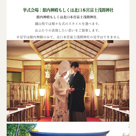
挙式会場：館内神殿もしくは北口本宮富士浅間神社
館内神殿もしくは北口本宮富士浅間神社
、
鐘山苑では様々な式のスタイルを選べます。
おふたりの表現したい思いをご提案します。
※見学は館内神殿のみで、北口本宮富士浅間神社の見学はできません