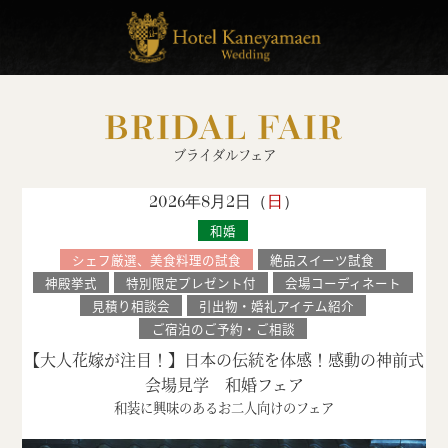
BRIDAL FAIR
ブライダルフェア
2026年8月2日（
日
）
和婚
シェフ厳選、美食料理の試食
絶品スイーツ試食
神殿挙式
特別限定プレゼント付
会場コーディネート
見積り相談会
引出物・婚礼アイテム紹介
ご宿泊のご予約・ご相談
【大人花嫁が注目！】日本の伝統を体感！感動の神前式
会場見学 和婚フェア
和装に興味のあるお二人向けのフェア