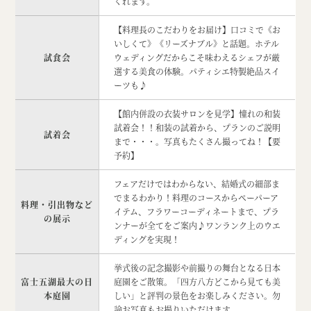
くれます。
【料理長のこだわりをお届け】口コミで《お
いしくて》《リーズナブル》と話題。ホテル
試食会
ウェディングだからこそ味わえるシェフが厳
選する美食の体験。パティシエ特製絶品スイ
ーツも♪
【館内併設の衣装サロンを見学】憧れの和装
試着会！！和装の試着から、プランのご説明
試着会
まで・・・。写真もたくさん撮ってね！【要
予約】
フェアだけではわからない、結婚式の細部ま
でまるわかり！料理のコースからペーパーア
料理・引出物など
イテム、フラワーコーディネートまで、プラ
の展示
ンナーが全てをご案内♪ワンランク上のウエ
ディングを実現！
挙式後の記念撮影や前撮りの舞台となる日本
富士五湖最大の日
庭園をご散策。「四方八方どこから見ても美
本庭園
しい」と評判の景色をお楽しみください。勿
論お写真もお撮りいただけます。