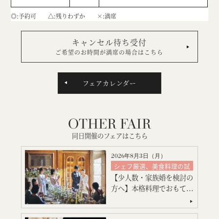
◎
予約可
△
残りわずか
×
満席
キャンセル待ち受付
ご希望のお時間が満席の場合はこちら
フェアカレンダー
OTHER FAIR
同日開催のフェアはこちら
2026年8月3日（
月
）
シェフ厳選、美食料理の試
食
【少人数・家族婚を検討の
絶品スイーツ試食
方へ】本格料理でおもて...
大聖堂挙式
会場コーディネート