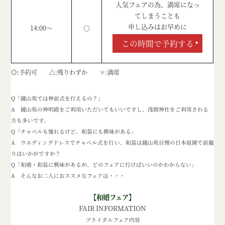
人気フェアの為、満席になっ
てしまうことも
申し込みはお早めに
14:00～
○
この時間で予約する
◎
予約可
△
残りわずか
×
満席
Q「鐘山苑では神前式を行えるの？」
A 鐘山苑の神明殿をご利用いただいてもいいですし、浅間神社をご利用される
方も多いです。
Q「チャペルも憧れるけど、和装にも興味がある」
A ウエディングドレスでチャペル式を行い、和装は鐘山苑自慢の日本庭園で前撮
りはいかがですか？
Q「和婚・和装に興味があるが、どのフェアに行けばいいのかわからない」
A そんなお二人におススメなフェアは・・・
【和婚フェア】
FAIR INFORMATION
ブライダルフェア内容