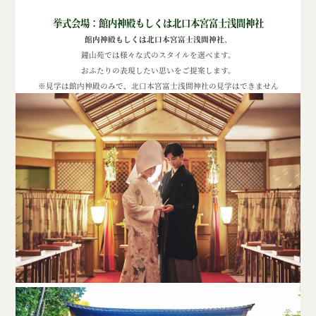
挙式会場：館内神殿もしくは北口本宮富士浅間神社
館内神殿もしくは北口本宮富士浅間神社
、
鐘山苑では様々な式のスタイルを選べます。
おふたりの表現したい思いをご提案します。
※見学は館内神殿のみで、北口本宮富士浅間神社の見学はできません