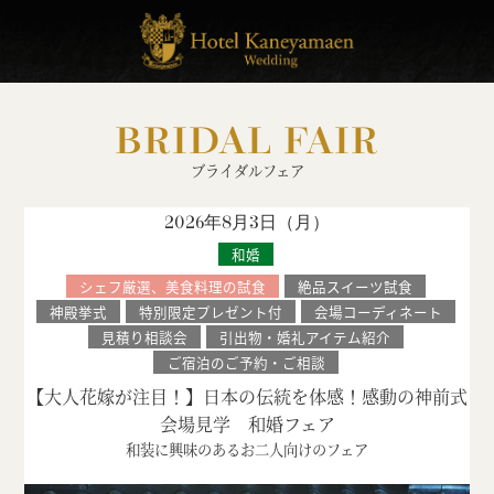
BRIDAL FAIR
ブライダルフェア
2026年8月3日（
月
）
和婚
シェフ厳選、美食料理の試食
絶品スイーツ試食
神殿挙式
特別限定プレゼント付
会場コーディネート
見積り相談会
引出物・婚礼アイテム紹介
ご宿泊のご予約・ご相談
【大人花嫁が注目！】日本の伝統を体感！感動の神前式
会場見学 和婚フェア
和装に興味のあるお二人向けのフェア