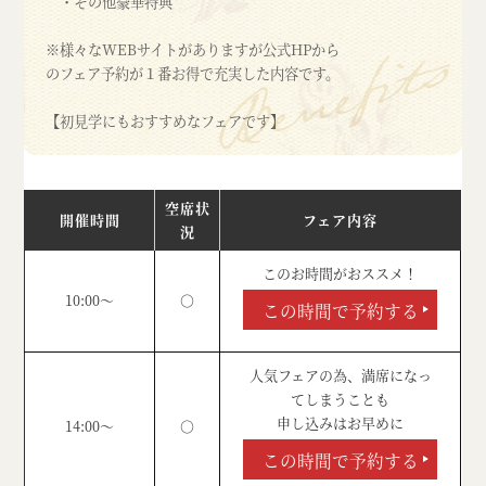
・その他豪華特典
※様々なWEBサイトがありますが公式HPから
のフェア予約が１番お得で充実した内容です。
【初見学にもおすすめなフェアです】
空席状
開催時間
フェア内容
況
このお時間がおススメ！
10:00～
○
この時間で予約する
人気フェアの為、満席になっ
てしまうことも
申し込みはお早めに
14:00～
○
この時間で予約する