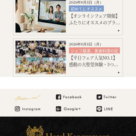
マタニティ・お急ぎ婚相談
2026年8月3日（
月
）
見積り相談会
初めてにオススメ
引出物・婚礼アイテム紹介
【オンラインフェア開催】
フォトウエディング
ご宿泊のご予約・ご相談
ふたりにオススメのプラ...
ご宿泊のご予約・ご相談
2026年8月3日（
月
）
シェフ厳選、美食料理の試
食
【平日フェア人気NO.1】
絶品スイーツ試食
感動の大聖堂体験・3つ...
大聖堂挙式
神殿挙式
特別限定プレゼント付
会場コーディネート
見積り相談会
Follow me!