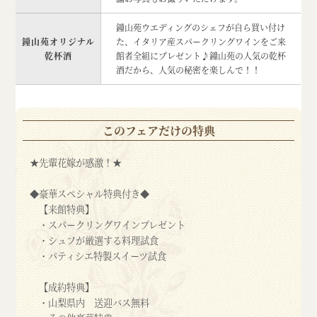
鐘山苑ウエディングのシェフが自ら買い付け
鐘山苑オリジナル
た、イタリア産スパークリングワインをご来
乾杯酒
館者全組にプレゼント♪鐘山苑の人気の乾杯
酒だから、人気の秘密を楽しんで！！
このフェアだけの特典
★先輩花嫁が感激！★
◆豪華スペシャル特典付き◆
【来館特典】
・スパークリングワインプレゼント
・シュフが厳選する料理試食
・パティシエ特製スイーツ試食
【成約特典】
・山梨県内 送迎バス無料