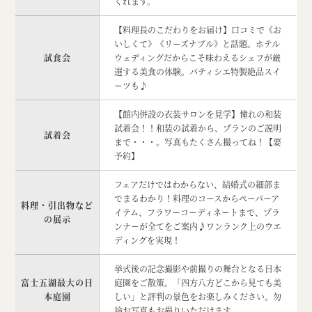
くれます。
【料理長のこだわりをお届け】口コミで《お
いしくて》《リーズナブル》と話題。ホテル
試食会
ウェディングだからこそ味わえるシェフが厳
選する美食の体験。パティシエ特製絶品スイ
ーツも♪
【館内併設の衣装サロンを見学】憧れの和装
試着会！！和装の試着から、プランのご説明
試着会
まで・・・。写真もたくさん撮ってね！【要
予約】
フェアだけではわからない、結婚式の細部ま
でまるわかり！料理のコースからペーパーア
料理・引出物など
イテム、フラワーコーディネートまで、プラ
の展示
ンナーが全てをご案内♪ワンランク上のウエ
ディングを実現！
挙式後の記念撮影や前撮りの舞台となる日本
富士五湖最大の日
庭園をご散策。「四方八方どこから見ても美
本庭園
しい」と評判の景色をお楽しみください。勿
論お写真もお撮りいただけます。