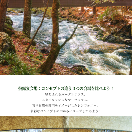
披露宴会場：コンセプトの違う３つの会場を比べよう！
緑あふれるガーデンテラス、
スタイリッシュなマーヴェラス、
英国貴族の邸宅をイメージしたシンフォニー。
多彩なコンセプトの中からイメージしてみよう！