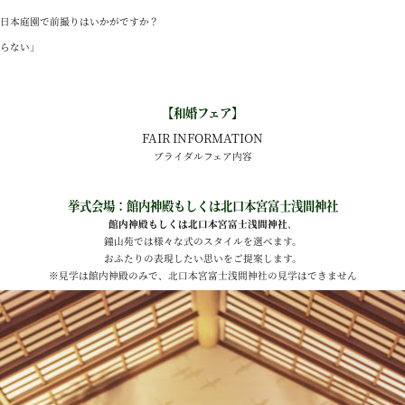
の日本庭園で前撮りはいかがですか？
からない」
【和婚フェア】
FAIR INFORMATION
ブライダルフェア内容
挙式会場：館内神殿もしくは北口本宮富士浅間神社
館内神殿もしくは北口本宮富士浅間神社
、
鐘山苑では様々な式のスタイルを選べます。
おふたりの表現したい思いをご提案します。
※見学は館内神殿のみで、北口本宮富士浅間神社の見学はできません