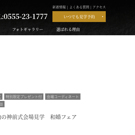
新着情報
よくある質問
アクセス
0555-23-1777
L:
いつでも見学予約
フォトギャラリー
選ばれる理由
式
特別限定プレゼント付
会場コーディネート
談
動の神前式会場見学 和婚フェア