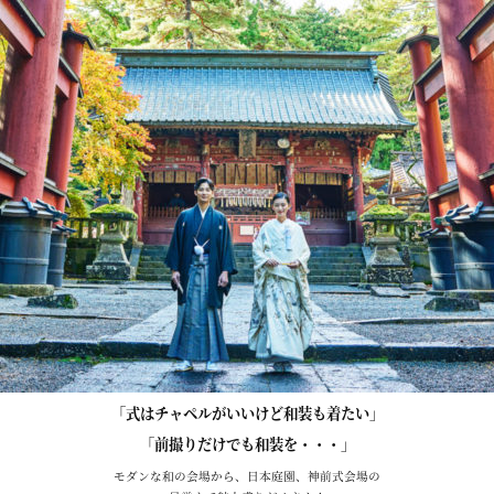
「式はチャペルがいいけど和装も着たい」
「前撮りだけでも和装を・・・」
モダンな和の会場から、日本庭園、神前式会場の