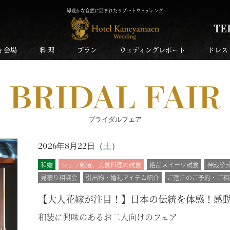
緑豊かな自然に囲まれたリゾートウェディング
TE
ィ会場
料 理
プラン
ウェディングレポート
ドレス
BRIDAL FAIR
ブライダルフェア
2026年8月22日（
土
）
和婚
シェフ厳選、美食料理の試食
絶品スイーツ試食
神殿挙
見積り相談会
引出物・婚礼アイテム紹介
ご宿泊のご予約・ご相
【大人花嫁が注目！】日本の伝統を体感！感
和装に興味のあるお二人向けのフェア