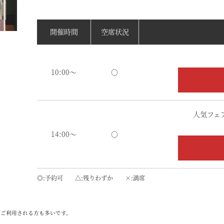
開催時間
空席状況
10:00～
○
人気フェ
14:00～
○
◎
予約可
△
残りわずか
×
満席
をご利用される方も多いです。