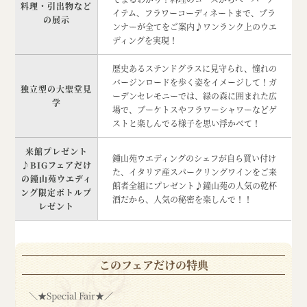
料理・引出物など
イテム、フラワーコーディネートまで、プラ
の展示
ンナーが全てをご案内♪ワンランク上のウエ
ディングを実現！
歴史あるステンドグラスに見守られ、憧れの
バージンロードを歩く姿をイメージして！ガ
独立型の大聖堂見
ーデンセレモニーでは、緑の森に囲まれた広
学
場で、ブーケトスやフラワーシャワーなどゲ
ストと楽しんでる様子を思い浮かべて！
来館プレゼント
鐘山苑ウエディングのシェフが自ら買い付け
♪BIGフェアだけ
た、イタリア産スパークリングワインをご来
の鐘山苑ウエディ
館者全組にプレゼント♪鐘山苑の人気の乾杯
ング限定ボトルプ
酒だから、人気の秘密を楽しんで！！
レゼント
このフェアだけの特典
＼★Special Fair★／