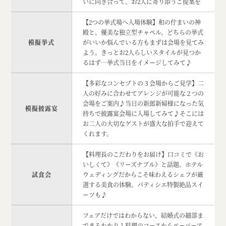
いに向き合って、お2人に寄り添うご提案を
【2つの挙式場へ入場体験】和の佇まいの神
殿と、優美な独立型チャペル。どちらの挙式
模擬挙式
がいいか悩んでいる方もまずは会場を見てみ
よう。きっとお2人らしいスタイルが見つか
るはず…挙式当日をイメージしてみて♪
【多彩なコンセプトの３会場からご見学】二
人の好みに合わせてアレンジが可能な２つの
会場をご案内♪当日の新郎新婦様になった気
模擬披露宴
持ちで披露宴会場に入場してみて♪そこには
お二人の大切なゲストが盛大な拍手で迎えて
くれます。
【料理長のこだわりをお届け】口コミで《お
いしくて》《リーズナブル》と話題。ホテル
試食会
ウェディングだからこそ味わえるシェフが厳
選する美食の体験。パティシエ特製絶品スイ
ーツも♪
フェアだけではわからない、結婚式の細部ま
でまるわかり！料理のコースからペーパーア