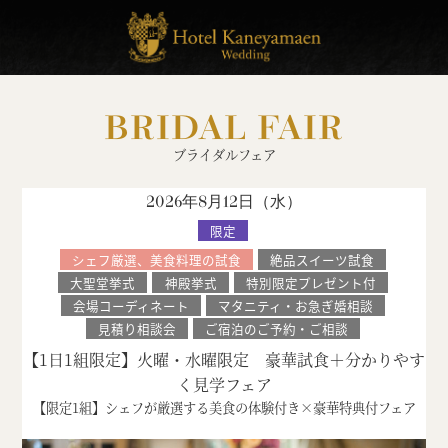
BRIDAL FAIR
ブライダルフェア
2026年8月12日（
水
）
限定
シェフ厳選、美食料理の試食
絶品スイーツ試食
大聖堂挙式
神殿挙式
特別限定プレゼント付
会場コーディネート
マタニティ・お急ぎ婚相談
見積り相談会
ご宿泊のご予約・ご相談
【1日1組限定】火曜・水曜限定 豪華試食＋分かりやす
く見学フェア
【限定1組】シェフが厳選する美食の体験付き×豪華特典付フェア