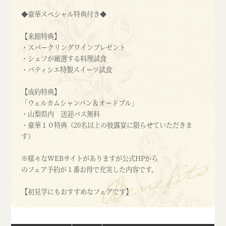
◆豪華スペシャル特典付き◆
【来館特典】
・スパークリングワインプレゼント
・シェフが厳選する料理試食
・パティシエ特製スイーツ試食
【成約特典】
「ウェルカムシャンパン＆オードブル」
・山梨県内 送迎バス無料
・豪華１０特典（20名以上の披露宴に限らせていただきま
す）
※様々なWEBサイトがありますが公式HPから
のフェア予約が１番お得で充実した内容です。
【初見学にもおすすめなフェアです】