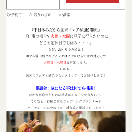
◎
予約可
△
残りわずか
×
満席
『平日休みだから週末フェア参加が無理』
『仕事の都合で
火曜・水曜
に見学に行きたいのに
どこも定休日でお休み・・・』
など、お困りの方必見！
ホテル鐘山苑ウエディングはホテルならではの対応力で
火曜日・水曜日
も営業します。
しかも、
週末のフェアと遜色のないクオリティでお届けします！
相談会：気になる事は何でも相談！
なかなか自分たちの結婚式がイメージできない
…
。
でも安心！経験豊富なウェディングプランナーが
パーティー内容やお日取、料金等ご相談いたします！