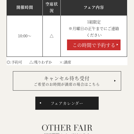
空席状
開催時間
フェア内容
況
1組限定
※月曜日の正午までにご連絡
ください
10:00～
△
この時間で予約する
◎
予約可
△
残りわずか
×
満席
キャンセル待ち受付
ご希望のお時間が満席の場合はこちら
フェアカレンダー
OTHER FAIR