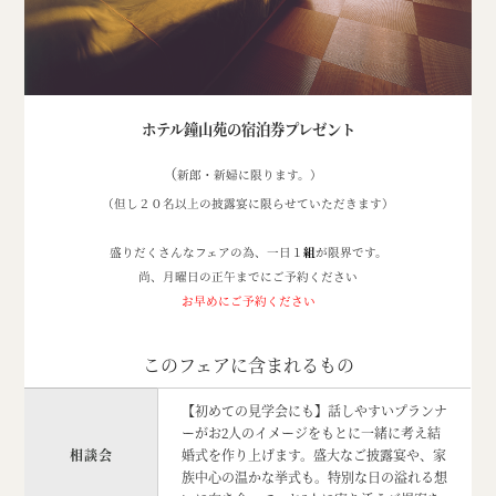
ホテル鐘山苑の宿泊券プレゼント
（
新郎・新婦に限ります。）
（但し２０名以上の披露宴に限らせていただきます）
盛りだくさんなフェアの為、一日１
組
が限界です。
尚、月曜日の正午までにご予約ください
お早めにご予約ください
このフェアに含まれるもの
【初めての見学会にも】話しやすいプランナ
ーがお2人のイメージをもとに一緒に考え結
相談会
婚式を作り上げます。盛大なご披露宴や、家
族中心の温かな挙式も。特別な日の溢れる想