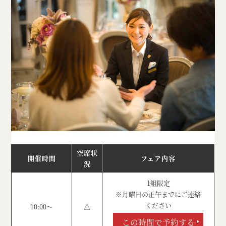
空席状
開催時間
フェア内容
況
1組限定
※月曜日の正午までにご連絡
ください
10:00～
△
この時間で予約する