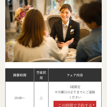
空席状
開催時間
フェア内容
況
1組限定
※月曜日の正午までにご連絡
ください
10:00～
△
この時間で予約する