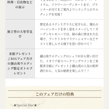
料理・引出物など
イテム、フラワーコーディネートまで、プラ
の展示
ンナーが全てをご案内♪ワンランク上のウエ
ディングを実現！
歴史あるステンドグラスに見守られ、憧れの
バージンロードを歩く姿をイメージして！ガ
独立型の大聖堂見
ーデンセレモニーでは、緑の森に囲まれた広
学
場で、ブーケトスやフラワーシャワーなどゲ
ストと楽しんでる様子を思い浮かべて！
来館プレゼント
鐘山苑ウエディングのシェフが自ら買い付け
♪BIGフェアだけ
た、イタリア産スパークリングワインをご来
の鐘山苑ウエディ
館者全組にプレゼント♪鐘山苑の人気の乾杯
ング限定ボトルプ
酒だから、人気の秘密を楽しんで！！
レゼント
このフェアだけの特典
＼★Special Fair★／