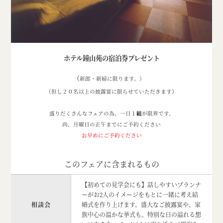
ホテル鐘山苑の宿泊券プレゼント
（
新郎・新婦に限ります。）
（但し２０名以上の披露宴に限らせていただきます）
盛りだくさんなフェアの為、一日１
組
が限界です。
尚、月曜日の正午までにご予約ください
お早めにご予約ください
このフェアに含まれるもの
【初めての見学会にも】話しやすいプランナ
ーがお2人のイメージをもとに一緒に考え結
相談会
婚式を作り上げます。盛大なご披露宴や、家
族中心の温かな挙式も。特別な日の溢れる想