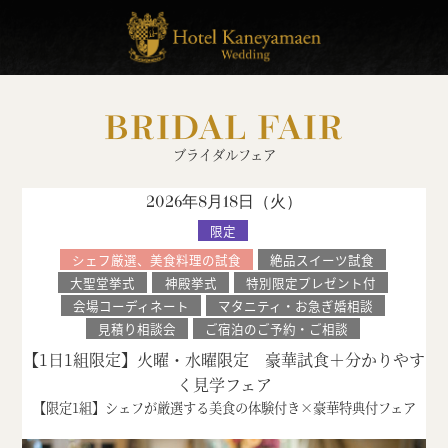
BRIDAL FAIR
ブライダルフェア
2026年8月18日（
火
）
限定
シェフ厳選、美食料理の試食
絶品スイーツ試食
大聖堂挙式
神殿挙式
特別限定プレゼント付
会場コーディネート
マタニティ・お急ぎ婚相談
見積り相談会
ご宿泊のご予約・ご相談
【1日1組限定】火曜・水曜限定 豪華試食＋分かりやす
く見学フェア
【限定1組】シェフが厳選する美食の体験付き×豪華特典付フェア