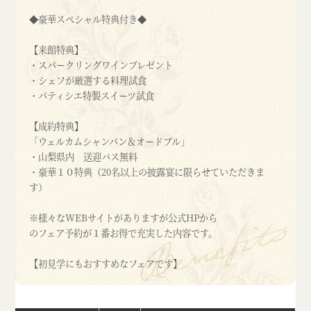
◆豪華スペシャル特典付き◆
【来館特典】
・スパークリングワインプレゼント
・シェフが厳選する料理試食
・パティシエ特製スイーツ試食
【成約特典】
「ウェルカムシャンパン＆オードブル」
・山梨県内 送迎バス無料
・豪華１０特典（20名以上の披露宴に限らせていただきま
す）
※様々なWEBサイトがありますが公式HPから
のフェア予約が１番お得で充実した内容です。
【初見学にもおすすめなフェアです】