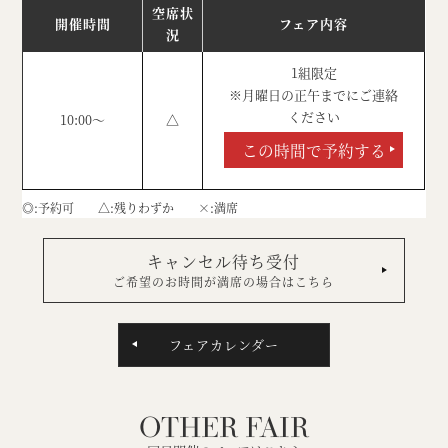
空席状
開催時間
フェア内容
況
1組限定
※月曜日の正午までにご連絡
ください
10:00～
△
この時間で予約する
◎
予約可
△
残りわずか
×
満席
キャンセル待ち受付
ご希望のお時間が満席の場合はこちら
フェアカレンダー
OTHER FAIR