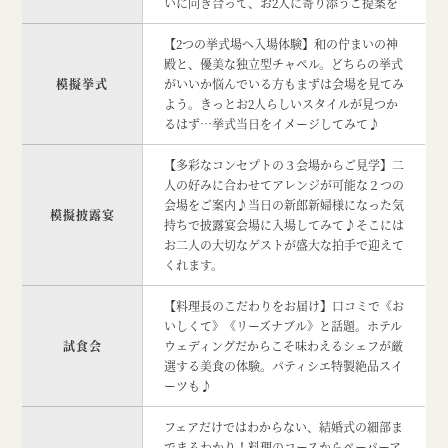
いに向き合って、お2人に寄り添うご提案を
【2つの挙式場へ入場体験】和の佇まいの神
殿と、優美な独立型チャペル。どちらの挙式
模擬挙式
がいいか悩んでいる方もまずは会場を見てみ
よう。きっとお2人らしいスタイルが見つか
るはず…挙式当日をイメージしてみて♪
【多彩なコンセプトの３会場からご見学】二
人の好みに合わせてアレンジが可能な２つの
会場をご案内♪当日の新郎新婦様になった気
模擬披露宴
持ちで披露宴会場に入場してみて♪そこには
お二人の大切なゲストが盛大な拍手で迎えて
くれます。
【料理長のこだわりをお届け】口コミで《お
いしくて》《リーズナブル》と話題。ホテル
試食会
ウェディングだからこそ味わえるシェフが厳
選する美食の体験。パティシエ特製絶品スイ
ーツも♪
フェアだけではわからない、結婚式の細部ま
でまるわかり！料理のコースからペーパーア