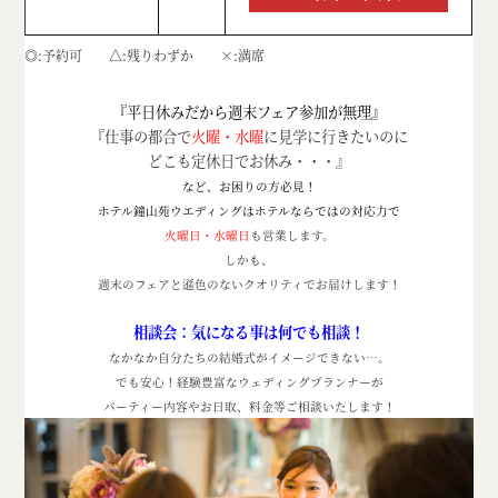
◎
予約可
△
残りわずか
×
満席
『平日休みだから週末フェア参加が無理』
『仕事の都合で
火曜・水曜
に見学に行きたいのに
どこも定休日でお休み・・・』
など、お困りの方必見！
ホテル鐘山苑ウエディングはホテルならではの対応力で
火曜日・水曜日
も営業します。
しかも、
週末のフェアと遜色のないクオリティでお届けします！
相談会：気になる事は何でも相談！
なかなか自分たちの結婚式がイメージできない
…
。
でも安心！経験豊富なウェディングプランナーが
パーティー内容やお日取、料金等ご相談いたします！