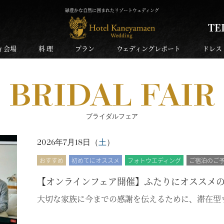
緑豊かな自然に囲まれたリゾートウェディング
TE
ィ会場
料 理
プラン
ウェディングレポート
ドレス
BRIDAL FAIR
ブライダルフェア
2026年7月18日（
土
）
おすすめ
初めてにオススメ
フォトウエディング
ご宿泊のご
【オンラインフェア開催】ふたりにオススメ
大切な家族に今までの感謝を伝えるために、滞在型