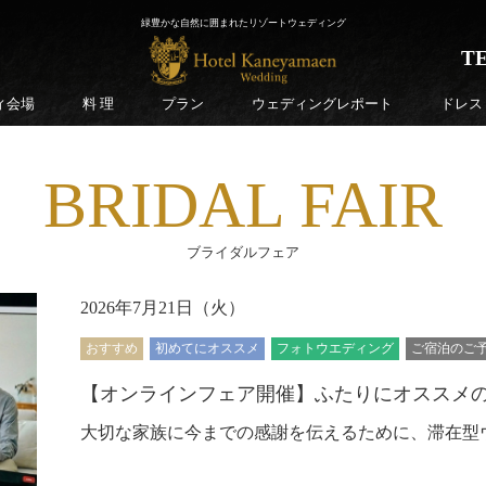
緑豊かな自然に囲まれたリゾートウェディング
TE
ィ会場
料 理
プラン
ウェディングレポート
ドレス
BRIDAL FAIR
ブライダルフェア
2026年7月21日（
火
）
おすすめ
初めてにオススメ
フォトウエディング
ご宿泊のご
【オンラインフェア開催】ふたりにオススメ
大切な家族に今までの感謝を伝えるために、滞在型