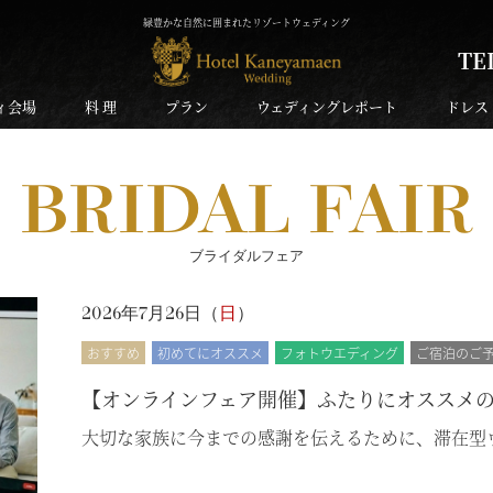
緑豊かな自然に囲まれたリゾートウェディング
TE
ィ会場
料 理
プラン
ウェディングレポート
ドレス
BRIDAL FAIR
ブライダルフェア
2026年7月26日（
日
）
おすすめ
初めてにオススメ
フォトウエディング
ご宿泊のご
【オンラインフェア開催】ふたりにオススメ
大切な家族に今までの感謝を伝えるために、滞在型