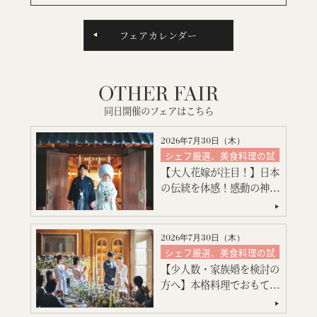
フェアカレンダー
OTHER FAIR
同日開催のフェアはこちら
2026年7月30日（
木
）
シェフ厳選、美食料理の試
食
【大人花嫁が注目！】日本
絶品スイーツ試食
の伝統を体感！感動の神...
神殿挙式
特別限定プレゼント付
会場コーディネート
2026年7月30日（
木
）
見積り相談会
シェフ厳選、美食料理の試
食
引出物・婚礼アイテム紹介
【少人数・家族婚を検討の
絶品スイーツ試食
ご宿泊のご予約・ご相談
方へ】本格料理でおもて...
大聖堂挙式
会場コーディネート