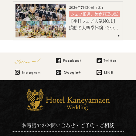
マタニティ・お急ぎ婚相談
2026年7月30日（
木
）
見積り相談会
シェフ厳選、美食料理の試
食
引出物・婚礼アイテム紹介
【平日フェア人気NO.1】
絶品スイーツ試食
ご宿泊のご予約・ご相談
感動の大聖堂体験・3つ...
大聖堂挙式
神殿挙式
特別限定プレゼント付
会場コーディネート
見積り相談会
Follow me!
お電話でのお問い合わせ・ご予約・ご相談