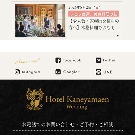
会場コーディネート
2026年8月2日（
日
）
見積り相談会
シェフ厳選、美食料理の試
食
引出物・婚礼アイテム紹介
【少人数・家族婚を検討の
絶品スイーツ試食
ご宿泊のご予約・ご相談
方へ】本格料理でおもて...
大聖堂挙式
会場コーディネート
マタニティ・お急ぎ婚相談
見積り相談会
Follow me!
引出物・婚礼アイテム紹介
ご宿泊のご予約・ご相談
お電話でのお問い合わせ・ご予約・ご相談