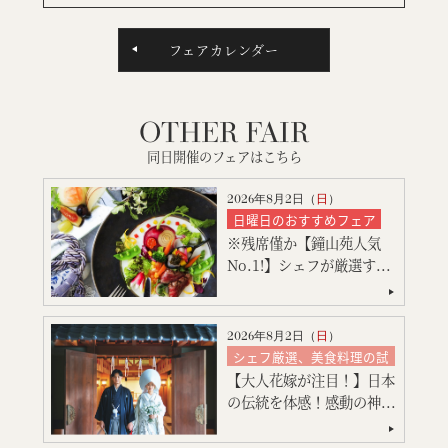
フェアカレンダー
OTHER FAIR
同日開催のフェアはこちら
2026年8月2日（
日
）
日曜日のおすすめフェア
※残席僅か【鐘山苑人気
シェフ厳選、美食料理の試
食
No.1!】シェフが厳選す...
絶品スイーツ試食
大聖堂挙式
神殿挙式
特別限定プレゼント付
2026年8月2日（
日
）
会場コーディネート
シェフ厳選、美食料理の試
食
見積り相談会
【大人花嫁が注目！】日本
絶品スイーツ試食
ご宿泊のご予約・ご相談
の伝統を体感！感動の神...
神殿挙式
特別限定プレゼント付