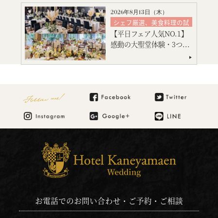
マタニティ・お急ぎ婚相談
2026年8月13日（
木
）
見積り相談会
シェフ厳選、美食料理の試
食
引出物・婚礼アイテム紹介
【平日フェア人気NO.1】
絶品スイーツ試食
ご宿泊のご予約・ご相談
感動の大聖堂体験・3つ...
大聖堂挙式
神殿挙式
特別限定プレゼント付
会場コーディネート
見積り相談会
Follow me!
お電話でのお問い合わせ・ご予約・ご相談