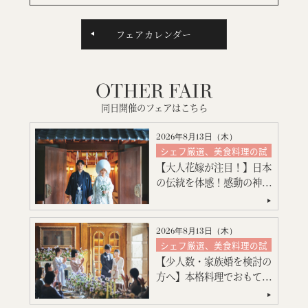
フェアカレンダー
OTHER FAIR
同日開催のフェアはこちら
2026年8月13日（
木
）
シェフ厳選、美食料理の試
食
【大人花嫁が注目！】日本
絶品スイーツ試食
の伝統を体感！感動の神...
神殿挙式
特別限定プレゼント付
会場コーディネート
2026年8月13日（
木
）
見積り相談会
シェフ厳選、美食料理の試
食
引出物・婚礼アイテム紹介
【少人数・家族婚を検討の
絶品スイーツ試食
ご宿泊のご予約・ご相談
方へ】本格料理でおもて...
大聖堂挙式
会場コーディネート