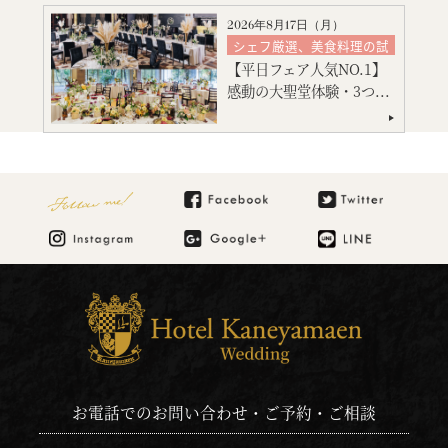
マタニティ・お急ぎ婚相談
2026年8月17日（
月
）
見積り相談会
シェフ厳選、美食料理の試
食
引出物・婚礼アイテム紹介
【平日フェア人気NO.1】
絶品スイーツ試食
ご宿泊のご予約・ご相談
感動の大聖堂体験・3つ...
大聖堂挙式
神殿挙式
特別限定プレゼント付
会場コーディネート
見積り相談会
Follow me!
お電話でのお問い合わせ・ご予約・ご相談