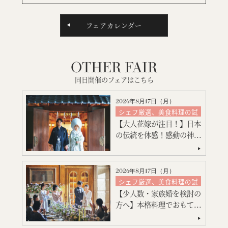
フェアカレンダー
OTHER FAIR
同日開催のフェアはこちら
2026年8月17日（
月
）
シェフ厳選、美食料理の試
食
【大人花嫁が注目！】日本
絶品スイーツ試食
の伝統を体感！感動の神...
神殿挙式
特別限定プレゼント付
会場コーディネート
2026年8月17日（
月
）
見積り相談会
シェフ厳選、美食料理の試
食
引出物・婚礼アイテム紹介
【少人数・家族婚を検討の
絶品スイーツ試食
ご宿泊のご予約・ご相談
方へ】本格料理でおもて...
大聖堂挙式
会場コーディネート