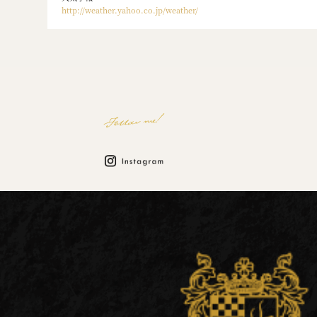
http://weather.yahoo.co.jp/weather/
Follow me!