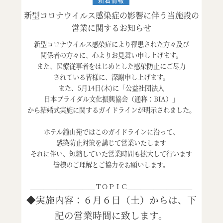
新型コロナウイルス感染症の影響に伴う当施設の
営業に関するお知らせ
新型コロナウイルス感染症により罹患された方々及び
関係者の方々に、心よりお見舞い申し上げます。
また、医療従事者をはじめとした感染防止にご尽力
されている皆様に、深謝申し上げます。
また、5月14日(木)に「公益社団法人
日本ブライダル文化振興協会（通称：BIA）」
から結婚式実施に関するガイドラインが明示されました。
ホテル鐘山苑ではこのガイドラインに沿って、
感染防止対策を講じて営業いたします
それに伴い、短縮していた営業時間も拡大して行います
皆様のご理解とご協力をお願いします。
＿＿＿＿＿＿＿＿＿＿ＴＯＰＩＣ＿＿＿＿＿＿＿＿＿＿
◆実施内容：
６月６日（土）からは、下
記の営業時間に致します。