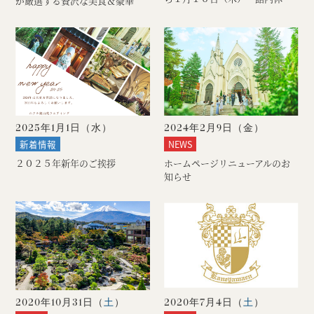
が厳選する贅沢な美食＆豪華
館...
Sp...
2025年1月1日（
水
）
2024年2月9日（
金
）
新着情報
NEWS
２０２５年新年のご挨拶
ホームページリニューアルのお
知らせ
2020年10月31日（
土
）
2020年7月4日（
土
）