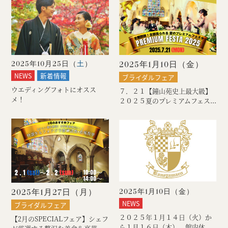
2025年10月25日（
土
）
2025年1月10日（
金
）
NEWS
新着情報
ブライダルフェア
ウエディングフォトにオスス
７．２１【鐘山苑史上最大級】
メ！
２０２５夏のプレミアムフェス...
2025年1月27日（
月
）
2025年1月10日（
金
）
NEWS
ブライダルフェア
２０２５年１月１４日（火）か
【2月のSPECIALフェア】シェフ
ら１月１６日（木） 館内休