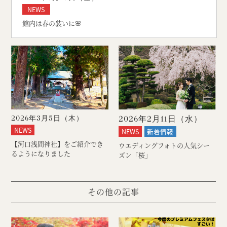
NEWS
館内は春の装いに🌸
2026年3月5日（
木
）
2026年2月11日（
水
）
NEWS
NEWS
新着情報
【河口浅間神社】をご紹介でき
ウエディングフォトの人気シー
るようになりました
ズン「桜」
その他の記事