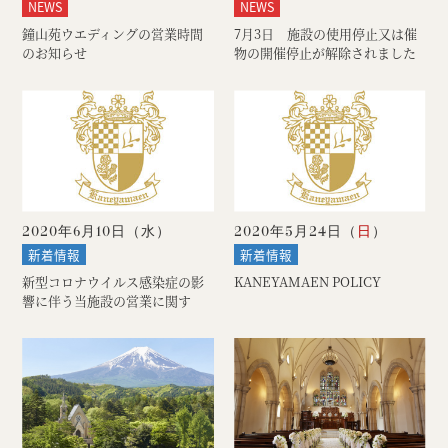
NEWS
NEWS
鐘山苑ウエディングの営業時間
7月3日 施設の使用停止又は催
のお知らせ
物の開催停止が解除されました
2020年6月10日（
水
）
2020年5月24日（
日
）
新着情報
新着情報
新型コロナウイルス感染症の影
KANEYAMAEN POLICY
響に伴う当施設の営業に関す
る...