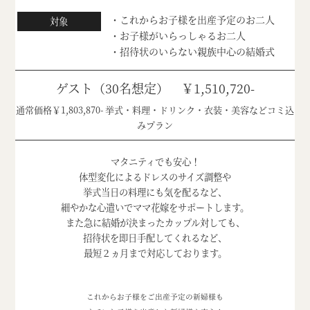
・これからお子様を出産予定のお二人
対象
・お子様がいらっしゃるお二人
・招待状のいらない親族中心の結婚式
ゲスト（30名想定） ￥1,510,720-
通常価格￥1,803,870- 挙式・料理・ドリンク・衣装・美容などコミ込
みプラン
マタニティでも安心！
体型変化によるドレスのサイズ調整や
挙式当日の料理にも気を配るなど、
細やかな心遣いでママ花嫁をサポートします。
また急に結婚が決まったカップル対しても、
招待状を即日手配してくれるなど、
最短２ヵ月まで対応しております。
これからお子様をご出産予定の新婦様も