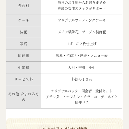
当日のお仕度からお帰りまでを
介添料
専属の女性スタッフがサポート
ケーキ
オリジナルウェディングケーキ
装花
メイン装飾花・テーブル装飾花
写真
１ﾎﾟｰｽﾞ２枚仕上げ
印刷物
席札・招待状・席表・メニュー表
引出物
大引・中引・小引
サービス料
料飲の１０％
オリジナルバック・司会者・受付セット
その他 含まれるも
アテンダー・ナフキン・カラーコーディネイト
の
送迎バス