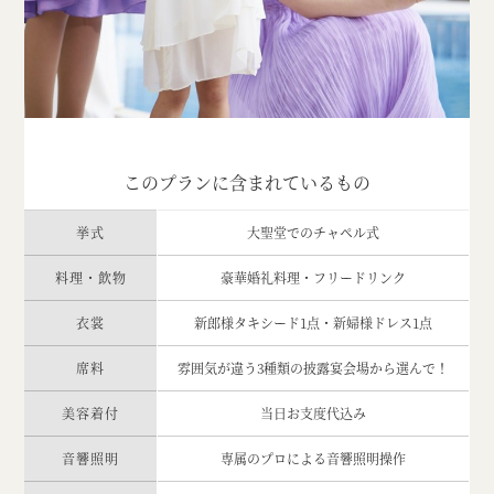
このプランに含まれているもの
挙式
大聖堂でのチャペル式
料理・飲物
豪華婚礼料理・フリードリンク
衣裳
新郎様タキシード1点・新婦様ドレス1点
席料
雰囲気が違う3種類の披露宴会場から選んで！
美容着付
当日お支度代込み
音響照明
専属のプロによる音響照明操作