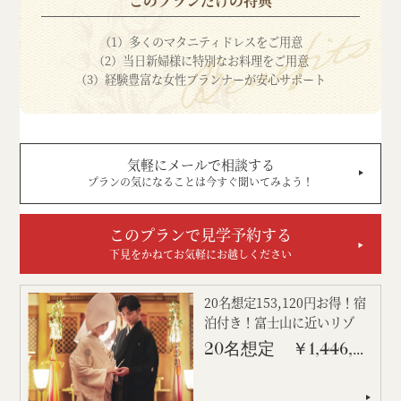
このプランだけの特典
（1）多くのマタニティドレスをご用意
（2）当日新婦様に特別なお料理をご用意
（3）経験豊富な女性プランナーが安心サポート
気軽にメールで相談する
プランの気になることは今すぐ聞いてみよう！
このプランで見学予約する
下見をかねてお気軽にお越しください
20名想定153,120円お得！宿
泊付き！富士山に近いリゾ
ー...
20名想定 ￥1,446,200-